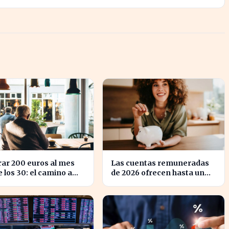
ar 200 euros al mes
Las cuentas remuneradas
 los 30: el camino a
de 2026 ofrecen hasta un
 millón en tu
5% TIN: ¿estás
ación
aprovechando tu dinero?