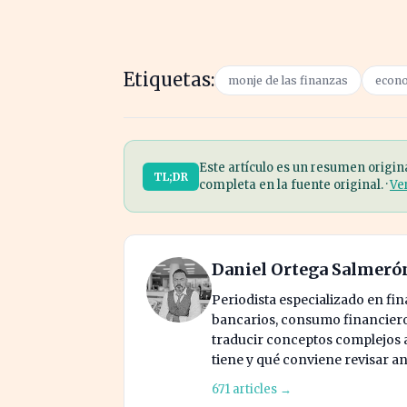
Etiquetas:
monje de las finanzas
econ
Este artículo es un resumen origin
TL;DR
completa en la fuente original. ·
Ve
Daniel Ortega Salmeró
Periodista especializado en fi
bancarios, consumo financiero 
traducir conceptos complejos a 
tiene y qué conviene revisar an
671 articles →