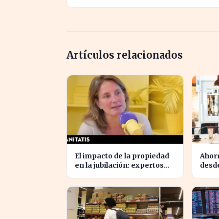
Artículos relacionados
El impacto de la propiedad
Ahorr
en la jubilación: expertos
desde
advierten sobre su
medio
relevancia tras los 40
jubil