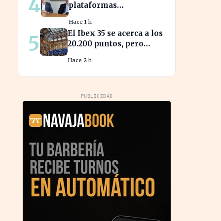
4
plataformas
transforman los
Hace 1 h
mercados privados y
El Ibex 35 se acerca a los
5
redefinen la
20.200 puntos, pero
competencia
sigue sin alcanzar
Hace 2 h
máximos históricos
PUBLICIDAD