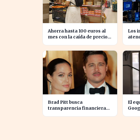
Ahorra hasta 100 euros al
Los i
mes con la caída de precios
atenc
en alimentos esenciales
Medio
se d
Brad Pitt busca
El eq
transparencia financiera
Googl
en la guerra legal con
para 
Angelina Jolie
Fina