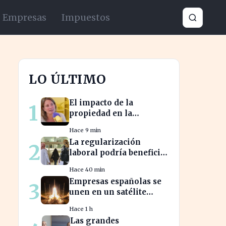
Empresas
Impuestos
LO ÚLTIMO
El impacto de la
1
propiedad en la
jubilación: expertos
Hace 9 min
advierten sobre su
La regularización
2
relevancia tras los 40
laboral podría beneficiar
a miles de trabajadores
Hace 40 min
en España este año.
Empresas españolas se
3
unen en un satélite
innovador para
Hace 1 h
monitorear tormentas
Las grandes
europeas