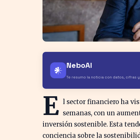
NeboAI
𒀭
Te resumo la noticia con datos, cifras 
E
l sector financiero ha vi
semanas, con un aumento
inversión sostenible. Esta tend
conciencia sobre la sostenibili