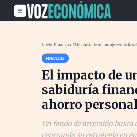
Inicio
›
Finanzas
›
El impacto de un monje: cómo la sa
FINANZAS
El impacto de u
sabiduría finan
ahorro persona
Un fondo de inversión busca 
centrando su estrategia en em