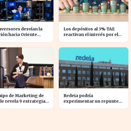
nversores desvían la
Los depósitos al 3% TAE
ión hacia Oriente
reactivan el interés por el
 mientras Wall Street
ahorro en España
esploma
uipo de Marketing de
Redeia podría
e revela 9 estrategias
experimentar un repunte
alinear objetivos con
en bolsa si se activan estos
nzas
cuatro factores clave