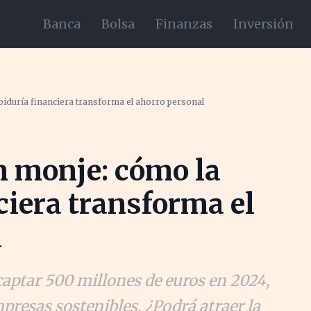
Banca
Bolsa
Finanzas
Inversión
biduría financiera transforma el ahorro personal
n monje: cómo la
ciera transforma el
l
captar 500 millones de euros en 2024,
presas sostenibles. ¿Podrá atraer la