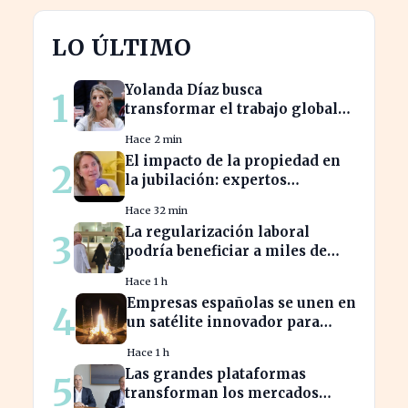
LO ÚLTIMO
Yolanda Díaz busca
1
transformar el trabajo global
con su propuesta de derechos
Hace 2 min
laborales
El impacto de la propiedad en
2
la jubilación: expertos
advierten sobre su relevancia
Hace 32 min
tras los 40
La regularización laboral
3
podría beneficiar a miles de
trabajadores en España este
Hace 1 h
año.
Empresas españolas se unen en
4
un satélite innovador para
monitorear tormentas
Hace 1 h
europeas
Las grandes plataformas
5
transforman los mercados