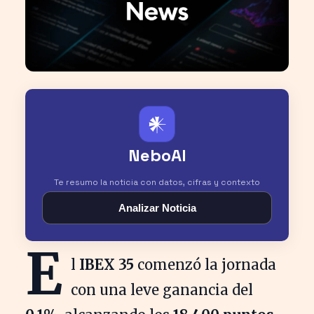
𒀭
NeboAI
Te resumo la noticia con datos, cifras y contexto
Analizar Noticia
E
l
IBEX 35
comenzó la jornada
con una leve ganancia del