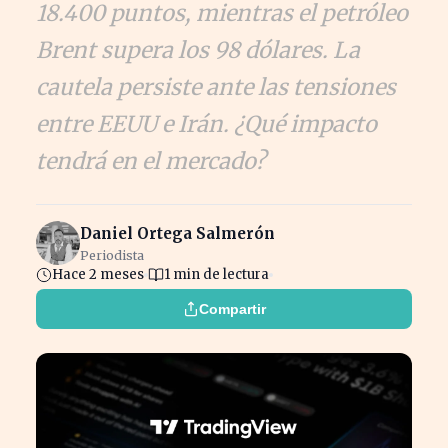
18.400 puntos, mientras el petróleo
Brent supera los 98 dólares. La
cautela persiste ante las tensiones
entre EEUU e Irán. ¿Qué impacto
tendrá en el mercado?
Daniel Ortega Salmerón
Periodista
Hace 2 meses
1 min de lectura
Compartir