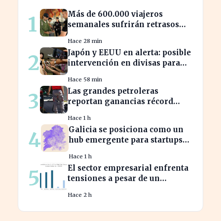
Más de 600.000 viajeros
1
semanales sufrirán retrasos
por controles entre España e
Hace 28 min
Italia
Japón y EEUU en alerta: posible
2
intervención en divisas para
frenar la volatilidad
Hace 58 min
Las grandes petroleras
3
reportan ganancias récord
gracias al estancamiento en
Hace 1 h
Irán
Galicia se posiciona como un
4
hub emergente para startups
tecnológicas españolas
Hace 1 h
El sector empresarial enfrenta
5
tensiones a pesar de un
diagnóstico común en el
Hace 2 h
semestre