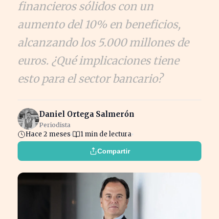
financieros sólidos con un
aumento del 10% en beneficios,
alcanzando los 5.000 millones de
euros. ¿Qué implicaciones tiene
esto para el sector bancario?
Daniel Ortega Salmerón
Periodista
Hace 2 meses
1 min de lectura
Compartir