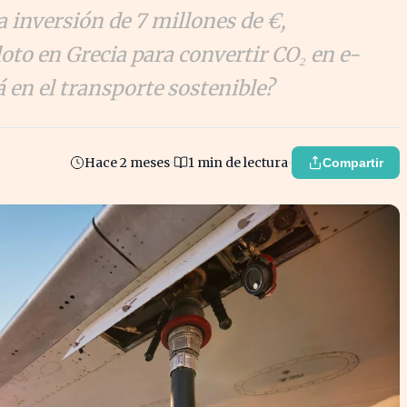
 inversión de 7 millones de €,
oto en Grecia para convertir CO₂ en e-
 en el transporte sostenible?
Hace 2 meses
1 min de lectura
Compartir