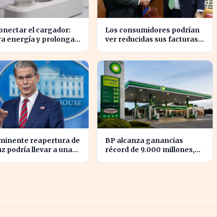
nectar el cargador:
Los consumidores podrían
a energía y prolonga
ver reducidas sus facturas
da de tus dispositivos
eléctricas gracias a un
ahorro de 800 millones
para Iberdrola y Endesa.
nminente reapertura de
BP alcanza ganancias
 podría llevar a una
récord de 9.000 millones,
 caída del petróleo
impulsando su posición en
el mercado energético