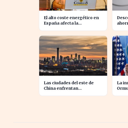
El alto coste energético en
Desco
España afecta la
ahorr
competitividad de las
la vi
empresas locales
Las ciudades del este de
La i
China enfrentan
Ormuz
hundimientos por la
nueva
extracción excesiva de
agua subterránea