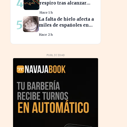
4
respiro tras alcanzar
niveles históricos en su
Hace 1 h
cotización
La falta de hielo afecta a
5
miles de españoles en
plena ola de calor
Hace 2 h
PUBLICIDAD