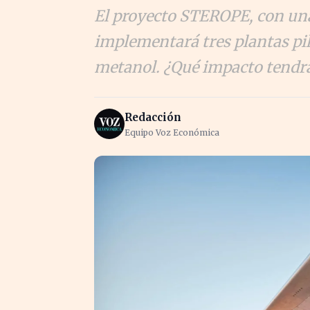
El proyecto STEROPE, con una
implementará tres plantas pil
metanol. ¿Qué impacto tendrá
Redacción
Equipo Voz Económica