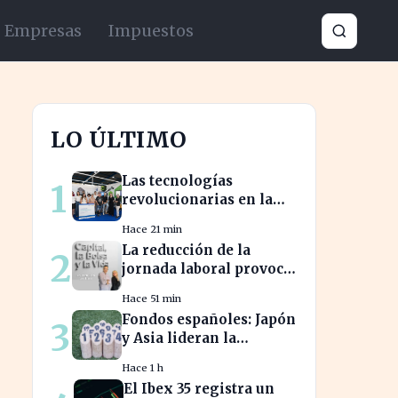
Empresas
Impuestos
LO ÚLTIMO
Las tecnologías
1
revolucionarias en la
FIDMA prometen
Hace 21 min
cambiar el futuro
La reducción de la
2
empresarial en Asturias
jornada laboral provoca
una caída del 2% en la
Hace 51 min
productividad española
Fondos españoles: Japón
3
y Asia lideran la
rentabilidad en un
Hace 1 h
semestre de IA en 2026
El Ibex 35 registra un