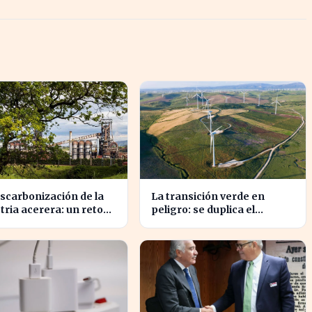
scarbonización de la
La transición verde en
tria acerera: un reto
peligro: se duplica el
ental y económico
presupuesto pero sigue
al
siendo insuficiente