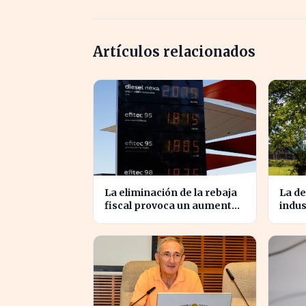
Artículos relacionados
La eliminación de la rebaja
La de
fiscal provoca un aumento
indus
récord en los precios de
ambi
carburante este verano
cruci