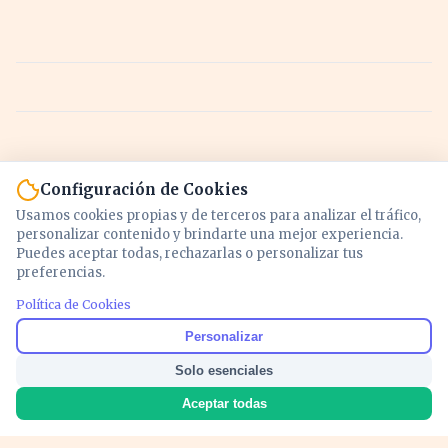
Configuración de Cookies
Usamos cookies propias y de terceros para analizar el tráfico,
personalizar contenido y brindarte una mejor experiencia.
Puedes aceptar todas, rechazarlas o personalizar tus
preferencias.
Política de Cookies
Noticias y análisis de economía, mercados,
Personalizar
inversión y política. Información actualizada
Solo esenciales
para entender lo que mueve tu dinero y tu
país.
Aceptar todas