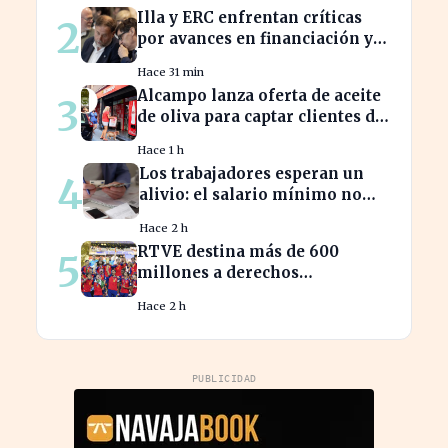
Illa y ERC enfrentan críticas
2
por avances en financiación y
estancamiento fiscal
Hace 31 min
Alcampo lanza oferta de aceite
3
de oliva para captar clientes de
Carrefour este agosto
Hace 1 h
Los trabajadores esperan un
4
alivio: el salario mínimo no
subirá más en 2023
Hace 2 h
RTVE destina más de 600
5
millones a derechos
deportivos, impactando la
Hace 2 h
programación futura
PUBLICIDAD