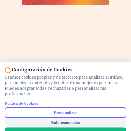
Configuración de Cookies
Usamos cookies propias y de terceros para analizar el tráfico,
personalizar contenido y brindarte una mejor experiencia.
Puedes aceptar todas, rechazarlas o personalizar tus
preferencias.
Política de Cookies
Noticias y análisis de economía, mercados,
Personalizar
inversión y política. Información actualizada
Solo esenciales
para entender lo que mueve tu dinero y tu