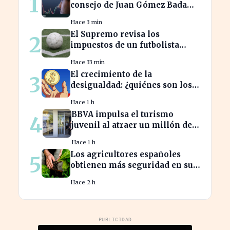
1
consejo de Juan Gómez Bada
que puede costar caro
Hace 3 min
El Supremo revisa los
2
impuestos de un futbolista
cedido, afectando su
Hace 33 min
patrimonio en España
El crecimiento de la
3
desigualdad: ¿quiénes son los
nuevos millonarios en España?
Hace 1 h
BBVA impulsa el turismo
4
juvenil al atraer un millón de
jóvenes con nuevas ofertas
Hace 1 h
Los agricultores españoles
5
obtienen más seguridad en sus
ventas a la UE con nuevos
Hace 2 h
contratos
PUBLICIDAD