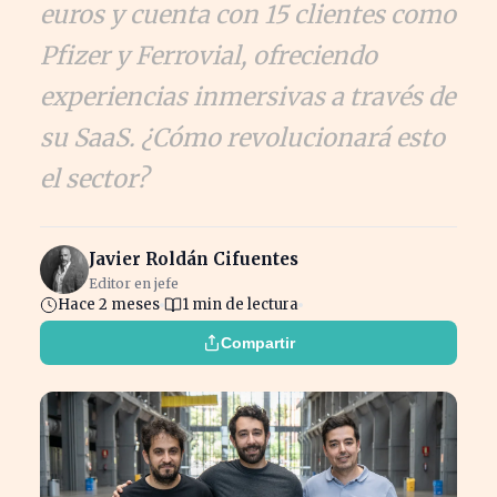
euros y cuenta con 15 clientes como
Pfizer y Ferrovial, ofreciendo
experiencias inmersivas a través de
su SaaS. ¿Cómo revolucionará esto
el sector?
Javier Roldán Cifuentes
Editor en jefe
Hace 2 meses
1 min de lectura
Compartir