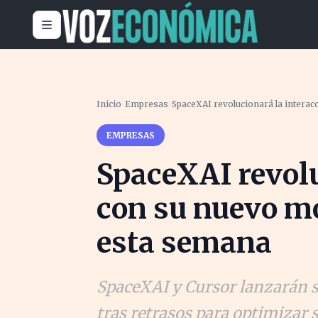
Inicio
›
Empresas
›
SpaceXAI revolucionará la intera
EMPRESAS
SpaceXAI revolu
con su nuevo m
esta semana
SpaceXAI y Cursor lanzarán s
tras retrasos para optimizar s