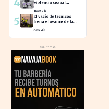
4
violencia sexual
infantil revela la
Hace 2 h
vulnerabilidad del
El vacío de técnicos
5
hogar familiar
frena el avance de la
energía limpia en
Hace 2 h
España y su futuro
incierto
PUBLICIDAD