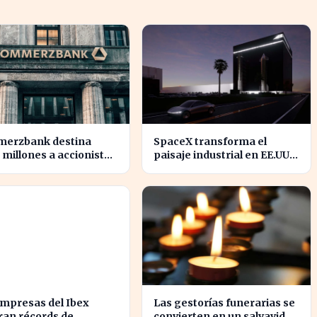
erzbank destina
SpaceX transforma el
 millones a accionistas
paisaje industrial en EE.UU.
un salto del 94% en
con su nueva
icios
megaestructura de 24
zonas
empresas del Ibex
Las gestorías funerarias se
ran récords de
convierten en un salvavidas