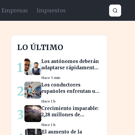
Empresas
Impuestos
LO ÚLTIMO
Los autónomos deberán
1
adaptarse rápidamente
para no perder
Hace 5 min
beneficios en sus
Los conductores
2
nóminas
españoles enfrentan un
aumento del 10% en los
Hace 1 h
precios de gasolina
Crecimiento imparable:
3
desde marzo
2,28 millones de
inversionistas confían
Hace 1 h
en fondos fiduciarios de
El aumento de la
$123,7 billones