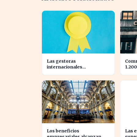
Las gestoras
Comm
internacionales
1.200
reconfiguran el liderazgo
tras 
en julio: ¿quiénes son los
benef
nuevos nombrados?
Los beneficios
Las 
empresariales alcanzan
supe