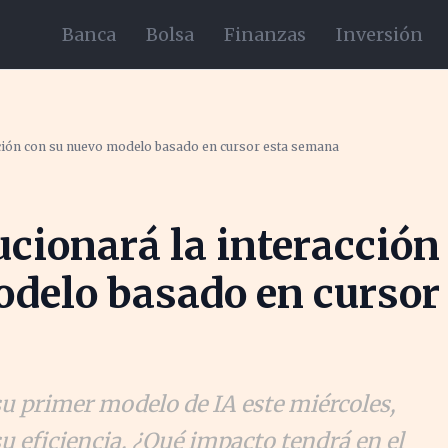
Banca
Bolsa
Finanzas
Inversión
cción con su nuevo modelo basado en cursor esta semana
cionará la interacción
odelo basado en cursor
u primer modelo de IA este miércoles,
u eficiencia. ¿Qué impacto tendrá en el