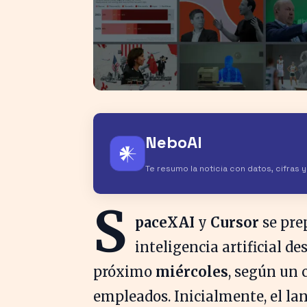
NeboAI
𒀭
Te resumo la noticia con datos, cifras 
S
paceXAI
y
Cursor
se pre
inteligencia artificial d
próximo
miércoles
, según un
empleados. Inicialmente, el l