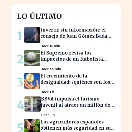
LO ÚLTIMO
Invertir sin información: el
1
consejo de Juan Gómez Bada
que puede costar caro
Hace 14 min
El Supremo revisa los
2
impuestos de un futbolista
cedido, afectando su
Hace 44 min
patrimonio en España
El crecimiento de la
3
desigualdad: ¿quiénes son los
nuevos millonarios en España?
Hace 1 h
BBVA impulsa el turismo
4
juvenil al atraer un millón de
jóvenes con nuevas ofertas
Hace 1 h
Los agricultores españoles
5
obtienen más seguridad en sus