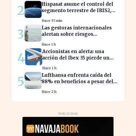
Hispasat asume el control del
2
segmento terrestre de IRIS2,
clave en la conectividad
Hace 37 min
europea
Las gestoras internacionales
3
alertan sobre riesgos
económicos en 2026 para
Hace 1 h
inversores.
Accionistas en alerta: una
4
acción del Ibex 35 pierde un
25% desde su pico máximo
Hace 1 h
Lufthansa enfrenta caída del
5
88% en beneficios a pesar del
aumento de pasajeros
Hace 2 h
PUBLICIDAD