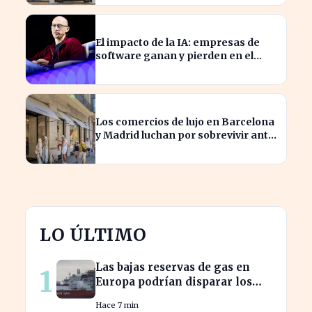
El impacto de la IA: empresas de
software ganan y pierden en el
mercado actual
Los comercios de lujo en Barcelona
y Madrid luchan por sobrevivir ante
la escasez de espacios
LO ÚLTIMO
Las bajas reservas de gas en
1
Europa podrían disparar los
precios este otoño
Hace 7 min