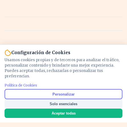
Configuración de Cookies
Usamos cookies propias y de terceros para analizar el tráfico,
personalizar contenido y brindarte una mejor experiencia.
Puedes aceptar todas, rechazarlas o personalizar tus
preferencias.
Política de Cookies
Noticias y análisis de economía, mercados,
Personalizar
inversión y política. Información actualizada
Solo esenciales
para entender lo que mueve tu dinero y tu
país.
Aceptar todas