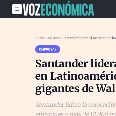
Inicio
›
Empresas
›
Santander lidera el mercado de bo
EMPRESAS
Santander lider
en Latinoaméri
gigantes de Wall
Santander lidera la colocaci
emisiones y más de 12.000 mi