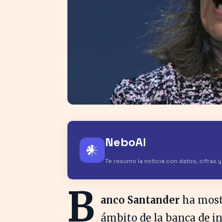
NeboAI
𒀭
Te resumo la noticia con datos, cifras 
B
anco Santander
ha most
ámbito de la banca de in