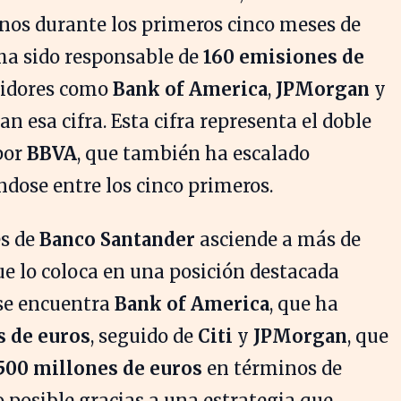
nos durante los primeros cinco meses de
 ha sido responsable de
160 emisiones de
tidores como
Bank of America
,
JPMorgan
y
n esa cifra. Esta cifra representa el doble
por
BBVA
, que también ha escalado
ndose entre los cinco primeros.
es de
Banco Santander
asciende a más de
que lo coloca en una posición destacada
s se encuentra
Bank of America
, que ha
s de euros
, seguido de
Citi
y
JPMorgan
, que
500 millones de euros
en términos de
 posible gracias a una estrategia que