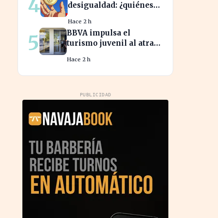
4
desigualdad: ¿quiénes
son los nuevos
Hace 2 h
millonarios en España?
BBVA impulsa el
5
turismo juvenil al atraer
un millón de jóvenes
Hace 2 h
con nuevas ofertas
PUBLICIDAD