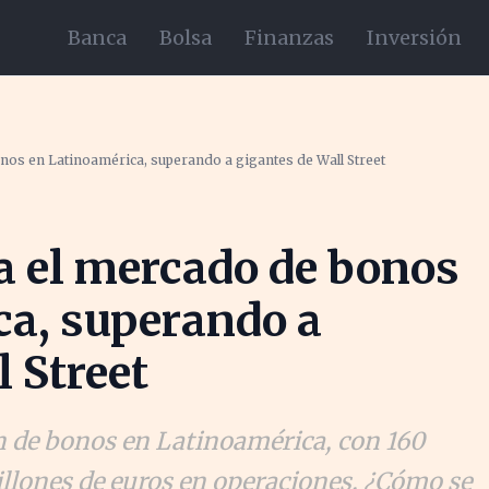
Banca
Bolsa
Finanzas
Inversión
nos en Latinoamérica, superando a gigantes de Wall Street
a el mercado de bonos
ca, superando a
 Street
ón de bonos en Latinoamérica, con 160
llones de euros en operaciones. ¿Cómo se