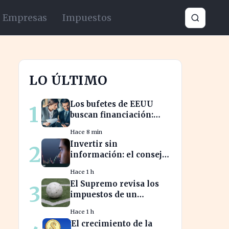
Empresas
Impuestos
LO ÚLTIMO
Los bufetes de EEUU
1
buscan financiación:
¿una nueva era de
Hace 8 min
inversión en el sector
Invertir sin
2
legal?
información: el consejo
de Juan Gómez Bada que
Hace 1 h
puede costar caro
El Supremo revisa los
3
impuestos de un
futbolista cedido,
Hace 1 h
afectando su patrimonio
El crecimiento de la
en España