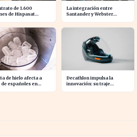
ntrato de 1.600
La integración entre
nes de Hispasat
Santander y Webster
sa la carrera espacial
promete transformar el
uropa
sector financiero en
semanas
lta de hielo afecta a
Decathlon impulsa la
 de españoles en
innovación: su traje
 ola de calor
espacial europeo promete
revolucionar la industria