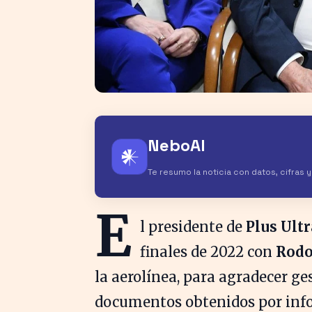
NeboAI
𒀭
Te resumo la noticia con datos, cifras 
E
l presidente de
Plus Ultr
finales de 2022 con
Rodo
la aerolínea, para agradecer ge
documentos obtenidos por info