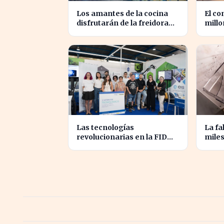
Los amantes de la cocina
El co
disfrutarán de la freidora
millo
retro de Lidl por menos de
impul
40 euros
en E
Las tecnologías
La fa
revolucionarias en la FIDMA
miles
prometen cambiar el futuro
plena
empresarial en Asturias