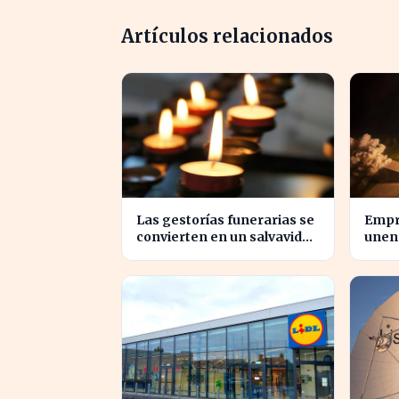
Artículos relacionados
Las gestorías funerarias se
Empr
convierten en un salvavidas
unen 
ante el complicado proceso
inno
administrativo tras un
torm
fallecimiento.