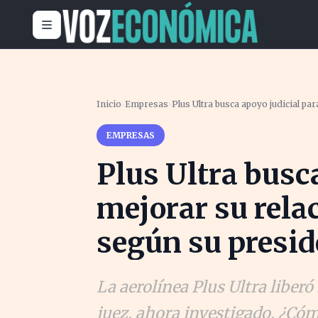
Inicio
›
Empresas
›
Plus Ultra busca apoyo judicial pa
EMPRESAS
Plus Ultra busc
mejorar su rela
según su presid
La aerolínea Plus Ultra liberó
juez, ahora investigado. ¿Cómo