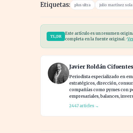
Etiquetas:
plus ultra
julio martínez sola
Este artículo es un resumen origin
TL;DR
completa en la fuente original. ·
Ve
Javier Roldán Cifuente
Periodista especializado en e
estratégicos, dirección, consu
compañías como pymes con pes
empresariales, balances, inver
2447 articles →