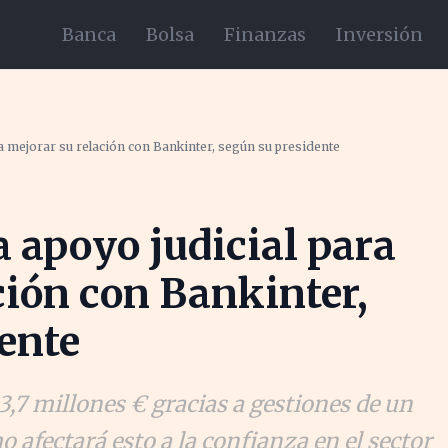
Banca
Bolsa
Finanzas
Inversión
ra mejorar su relación con Bankinter, según su presidente
a apoyo judicial para
ción con Bankinter,
ente
 3,7 millones € gracias a gestiones de un
 afectará esto a la confianza en el sector