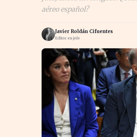
aéreo español?
Javier Roldán Cifuentes
Editor en jefe