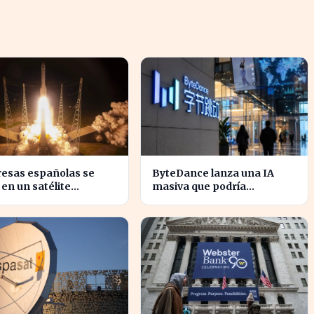
esas españolas se
ByteDance lanza una IA
en un satélite
masiva que podría
vador para monitorear
revolucionar la
entas europeas
competencia en el sector