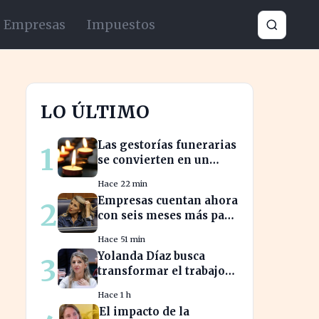
Empresas
Impuestos
LO ÚLTIMO
Las gestorías funerarias
1
se convierten en un
salvavidas ante el
Hace 22 min
complicado proceso
Empresas cuentan ahora
2
administrativo tras un
con seis meses más para
fallecimiento.
abordar la brecha
Hace 51 min
salarial sin
Yolanda Díaz busca
3
restricciones de
transformar el trabajo
confidencialidad
global con su propuesta
Hace 1 h
de derechos laborales
El impacto de la