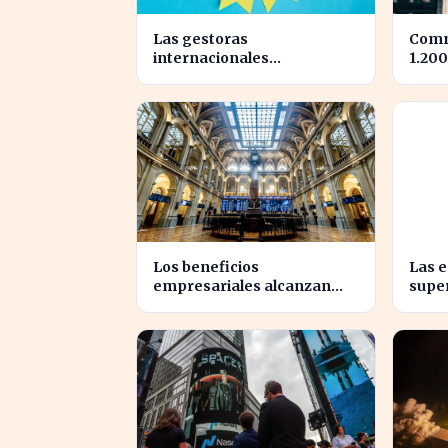
Las gestoras
Comm
internacionales
1.200
reconfiguran el liderazgo
tras 
en julio: ¿quiénes son los
benef
nuevos nombrados?
Los beneficios
Las 
empresariales alcanzan
supe
niveles récord, impulsando
benef
la inversión en el sector
econ