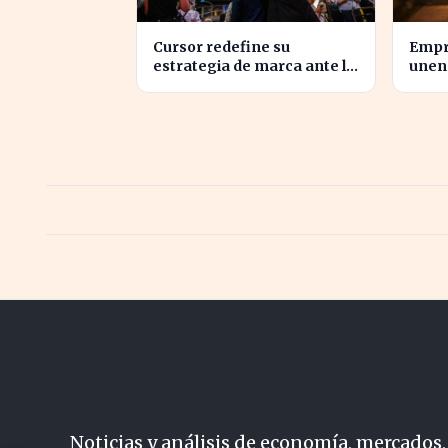
Cursor redefine su
Empr
estrategia de marca ante la
unen 
inminente adquisición de
inno
SpaceX
torm
Noticias y análisis de economía, mercados,