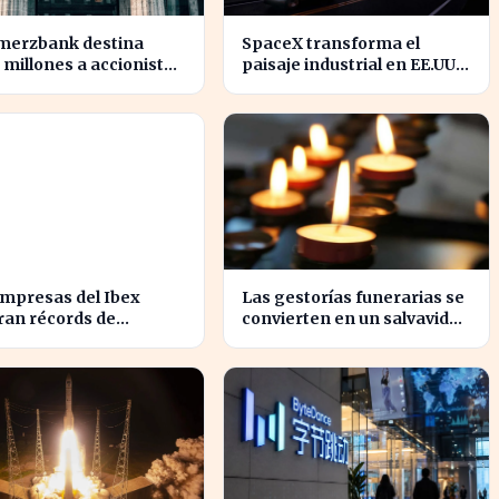
erzbank destina
SpaceX transforma el
 millones a accionistas
paisaje industrial en EE.UU.
un salto del 94% en
con su nueva
icios
megaestructura de 24
zonas
empresas del Ibex
Las gestorías funerarias se
ran récords de
convierten en un salvavidas
icios, impulsando la
ante el complicado proceso
omía española
administrativo tras un
fallecimiento.