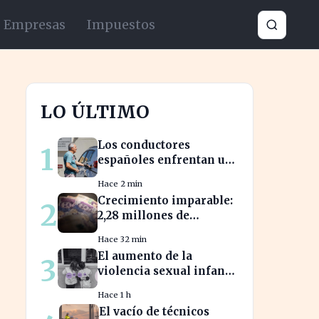
Empresas
Impuestos
LO ÚLTIMO
Los conductores
1
españoles enfrentan un
aumento del 10% en los
Hace 2 min
precios de gasolina
Crecimiento imparable:
2
desde marzo
2,28 millones de
inversionistas confían
Hace 32 min
en fondos fiduciarios de
El aumento de la
3
$123,7 billones
violencia sexual infantil
revela la vulnerabilidad
Hace 1 h
del hogar familiar
El vacío de técnicos