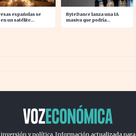
esas españolas se
ByteDance lanza una IA
en un satélite
masiva que podría
vador para monitorear
revolucionar la
entas europeas
competencia en el sector
 inversión y política. Información actualizada para