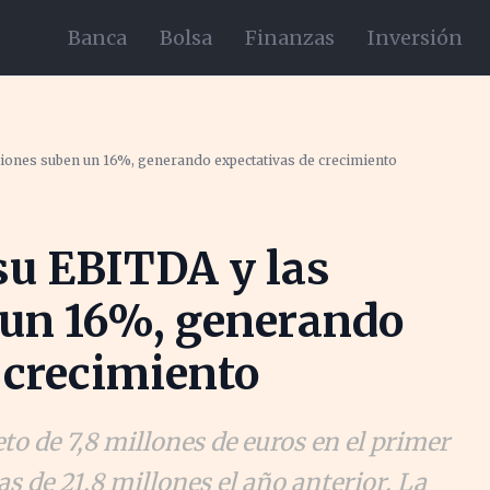
Banca
Bolsa
Finanzas
Inversión
iones suben un 16%, generando expectativas de crecimiento
u EBITDA y las
 un 16%, generando
 crecimiento
o de 7,8 millones de euros en el primer
as de 21,8 millones el año anterior. La