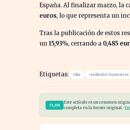
España. Al finalizar marzo, la c
euros
, lo que representa un i
Tras la publicación de estos re
un
15,93%
, cerrando a
0,485 eu
Etiquetas:
ohla
resultados financieros
Este artículo es un resumen origin
TL;DR
completa en la fuente original. ·
Ve