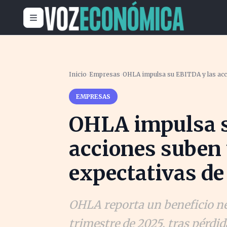
Inicio
›
Empresas
›
OHLA impulsa su EBITDA y las acc
EMPRESAS
OHLA impulsa s
acciones suben
expectativas de
OHLA reporta un beneficio net
trimestre de 2025, tras pérdid