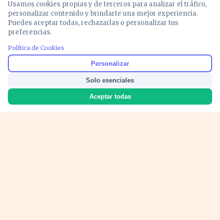
Usamos cookies propias y de terceros para analizar el tráfico,
personalizar contenido y brindarte una mejor experiencia.
Puedes aceptar todas, rechazarlas o personalizar tus
preferencias.
Política de Cookies
Noticias y análisis de economía, mercados,
Personalizar
inversión y política. Información actualizada
Solo esenciales
para entender lo que mueve tu dinero y tu
país.
Aceptar todas
Nosotros
Cookies
Privacidad
Términos
Política de Contenido
© 2026 VOZECONOMICA. Todos los derechos reservados.