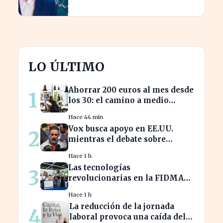
consumidores en España
LO ÚLTIMO
Ahorrar 200 euros al mes desde
1
los 30: el camino a medio
millón en tu jubilación
Hace 44 min
Vox busca apoyo en EE.UU.
2
mientras el debate sobre
inmigración marroquí se
Hace 1 h
intensifica
Las tecnologías
3
revolucionarias en la FIDMA
prometen cambiar el futuro
Hace 1 h
empresarial en Asturias
La reducción de la jornada
4
laboral provoca una caída del