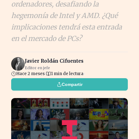
ordenadores, desafiando la
hegemonía de Intel y AMD. ¿Qué
implicaciones tendrá esta entrada
en el mercado de PCs?
Javier Roldán Cifuentes
Editor en jefe
Hace 2 meses
1 min de lectura
Compartir