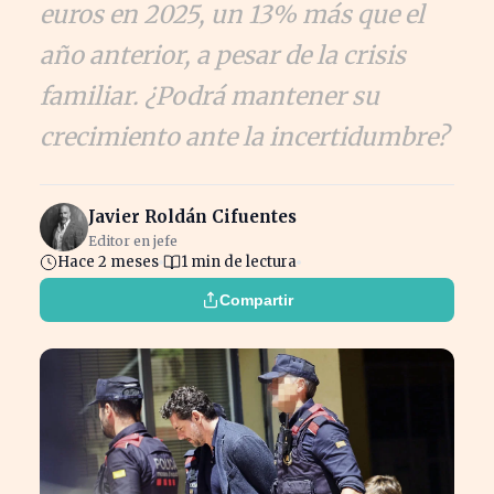
euros en 2025, un 13% más que el
año anterior, a pesar de la crisis
familiar. ¿Podrá mantener su
crecimiento ante la incertidumbre?
Javier Roldán Cifuentes
Editor en jefe
Hace 2 meses
1 min de lectura
Compartir