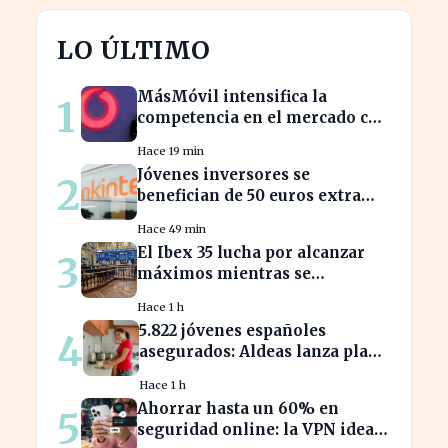
LO ÚLTIMO
MásMóvil intensifica la
1
competencia en el mercado con
su última oferta para Vodafone
Hace 19 min
España
Jóvenes inversores se
2
benefician de 50 euros extra
con Bankinter al invertir en
Hace 49 min
ETF
El Ibex 35 lucha por alcanzar
3
máximos mientras se
intensifican los temores por
Hace 1 h
Ormuz
5.822 jóvenes españoles
4
asegurados: Aldeas lanza plan
de protección hasta los 25 años
Hace 1 h
Ahorrar hasta un 60% en
5
seguridad online: la VPN ideal