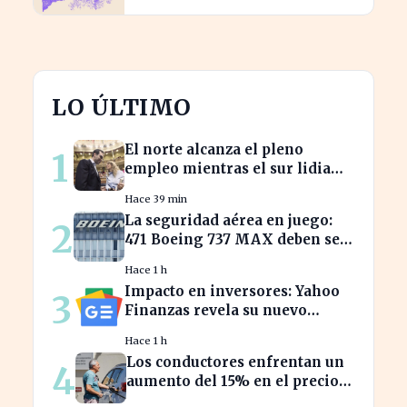
LO ÚLTIMO
El norte alcanza el pleno
1
empleo mientras el sur lidia
con tasas de paro alarmantes
Hace 39 min
La seguridad aérea en juego:
2
471 Boeing 737 MAX deben ser
inspeccionados urgentemente
Hace 1 h
Impacto en inversores: Yahoo
3
Finanzas revela su nuevo
calendario de divisiones de
Hace 1 h
acciones
Los conductores enfrentan un
4
aumento del 15% en el precio
de la gasolina desde marzo