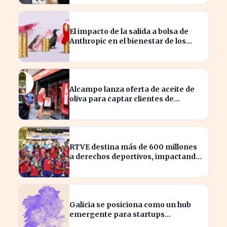
El impacto de la salida a bolsa de
Anthropic en el bienestar de los
camarones y causas olvidadas
Alcampo lanza oferta de aceite de
oliva para captar clientes de
Carrefour este agosto
RTVE destina más de 600 millones
a derechos deportivos, impactando
la programación futura
Galicia se posiciona como un hub
emergente para startups
tecnológicas españolas