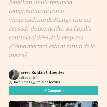
Jonathan Andic renuncia
temporalmente como
vicepresidente de Mango tras ser
acusado de homicidio. Su familia
controla el 95% de la empresa.
¿Cómo afectará esto al futuro de la
marca?
Javier Roldán Cifuentes
Editor en jefe
Hace 1 mes
1 min de lectura
Compartir