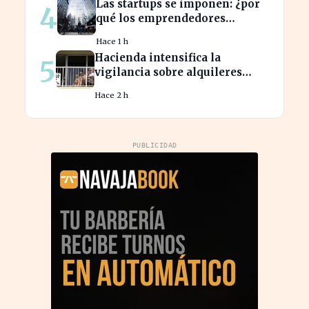
Las startups se imponen: ¿por
4
qué los emprendedores
tradicionales quedan
Hace 1 h
rezagados?
Hacienda intensifica la
5
vigilancia sobre alquileres
vacacionales para combatir el
Hace 2 h
fraude
PUBLICIDAD