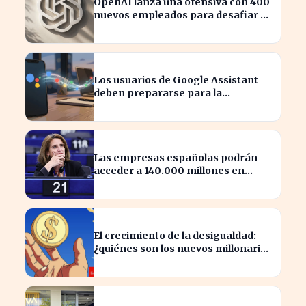
OpenAI lanza una ofensiva con 400
nuevos empleados para desafiar a
Apple
Los usuarios de Google Assistant
deben prepararse para la
transición a Gemini en sus
dispositivos.
Las empresas españolas podrán
acceder a 140.000 millones en
ayudas para la transición ecológica
El crecimiento de la desigualdad:
¿quiénes son los nuevos millonarios
en España?