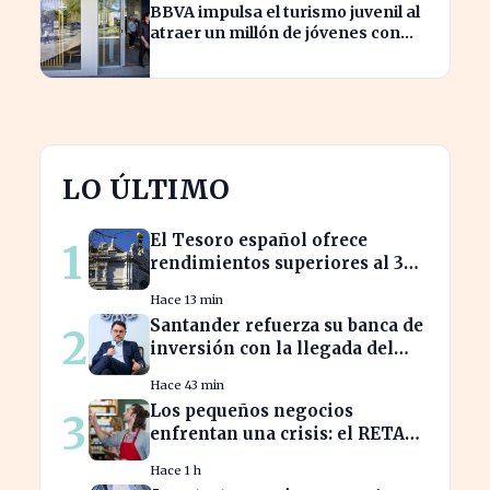
BBVA impulsa el turismo juvenil al
atraer un millón de jóvenes con
nuevas ofertas
LO ÚLTIMO
El Tesoro español ofrece
1
rendimientos superiores al 3%
en sus bonos a largo plazo
Hace 13 min
Santander refuerza su banca de
2
inversión con la llegada del
CEO de UBS en Brasil
Hace 43 min
Los pequeños negocios
3
enfrentan una crisis: el RETA
pierde afiliados en julio
Hace 1 h