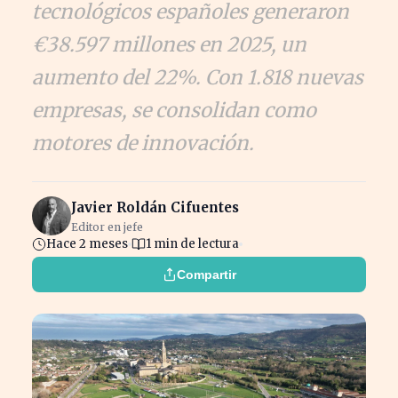
tecnológicos españoles generaron
€38.597 millones en 2025, un
aumento del 22%. Con 1.818 nuevas
empresas, se consolidan como
motores de innovación.
Javier Roldán Cifuentes
Editor en jefe
Hace 2 meses
1 min de lectura
Compartir