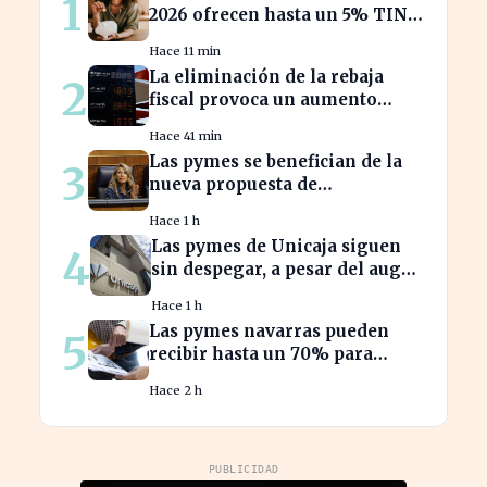
1
2026 ofrecen hasta un 5% TIN:
¿estás aprovechando tu dinero?
Hace 11 min
La eliminación de la rebaja
2
fiscal provoca un aumento
récord en los precios de
Hace 41 min
carburante este verano
Las pymes se benefician de la
3
nueva propuesta de
transparencia salarial de Díaz
Hace 1 h
Las pymes de Unicaja siguen
4
sin despegar, a pesar del auge
en la banca empresarial
Hace 1 h
Las pymes navarras pueden
5
recibir hasta un 70% para
innovar en sus productos y
Hace 2 h
procesos
PUBLICIDAD