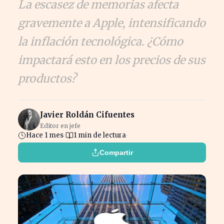
La escasez de memorias afecta
gravemente a Apple, intensificando
la inflación tecnológica. ¿Cómo
impactará esto en los precios de sus
productos?
Javier Roldán Cifuentes
Editor en jefe
Hace 1 mes
1 min de lectura
Compartir