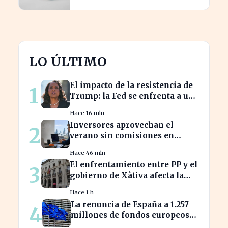
LO ÚLTIMO
El impacto de la resistencia de
1
Trump: la Fed se enfrenta a un
desafío interno inédito
Hace 16 min
Inversores aprovechan el
2
verano sin comisiones en
Bankinter: ahorros
Hace 46 min
significativos en bolsa
El enfrentamiento entre PP y el
3
internacional
gobierno de Xàtiva afecta la
gestión fiscal local
Hace 1 h
La renuncia de España a 1.257
4
millones de fondos europeos
afecta a proyectos clave