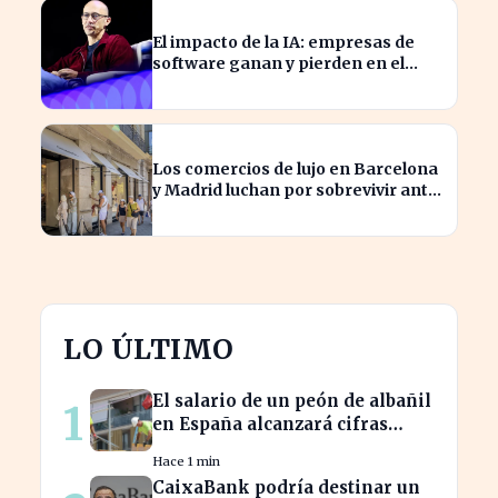
El impacto de la IA: empresas de
software ganan y pierden en el
mercado actual
Los comercios de lujo en Barcelona
y Madrid luchan por sobrevivir ante
la escasez de espacios
LO ÚLTIMO
El salario de un peón de albañil
1
en España alcanzará cifras
récord en 2026
Hace 1 min
CaixaBank podría destinar un