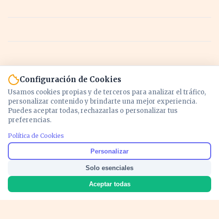
Configuración de Cookies
Usamos cookies propias y de terceros para analizar el tráfico,
personalizar contenido y brindarte una mejor experiencia.
Puedes aceptar todas, rechazarlas o personalizar tus
preferencias.
Política de Cookies
Noticias y análisis de economía, mercados,
Personalizar
inversión y política. Información actualizada
Solo esenciales
para entender lo que mueve tu dinero y tu
país.
Aceptar todas
Nosotros