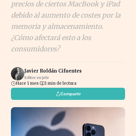
precios de ciertos MacBook y iPad
debido al aumento de costes por la
memoria y almacenamiento.
¿Cómo afectará esto a los
consumidores?
Javier Roldán Cifuentes
Editor en jefe
Hace 1 mes
1 min de lectura
Compartir