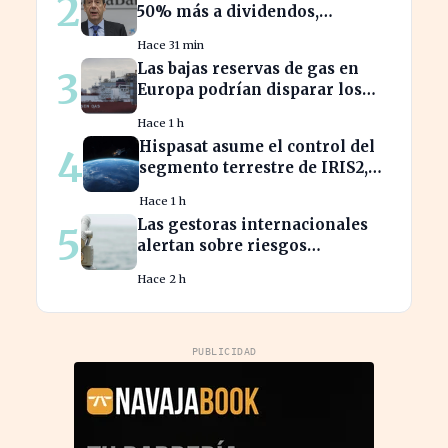
2
50% más a dividendos,
beneficiando a millones de
Hace 31 min
accionistas
Las bajas reservas de gas en
3
Europa podrían disparar los
precios este otoño
Hace 1 h
Hispasat asume el control del
4
segmento terrestre de IRIS2,
clave en la conectividad
Hace 1 h
europea
Las gestoras internacionales
5
alertan sobre riesgos
económicos en 2026 para
Hace 2 h
inversores.
PUBLICIDAD