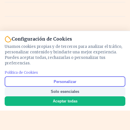
Configuración de Cookies
Usamos cookies propias y de terceros para analizar el tráfico,
personalizar contenido y brindarte una mejor experiencia.
Puedes aceptar todas, rechazarlas o personalizar tus
preferencias.
Política de Cookies
Noticias y análisis de economía, mercados,
Personalizar
inversión y política. Información actualizada
Solo esenciales
para entender lo que mueve tu dinero y tu
país.
Aceptar todas
Nosotros
Cookies