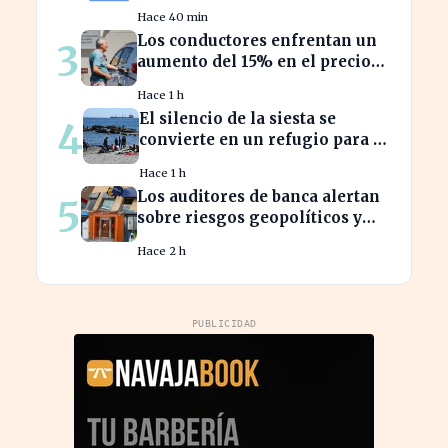
calendario de divisiones de
Hace 40 min
acciones
Los conductores enfrentan un
3
aumento del 15% en el precio
de la gasolina desde marzo
Hace 1 h
El silencio de la siesta se
4
convierte en un refugio para la
productividad laboral
Hace 1 h
Los auditores de banca alertan
5
sobre riesgos geopolíticos y
tecnológicos cruciales
Hace 2 h
PUBLICIDAD