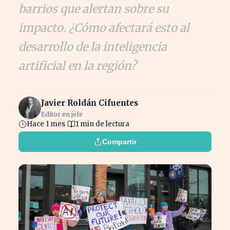
barrios que alertan sobre su
impacto. ¿Cómo afectará esto al
desarrollo de la inteligencia
artificial en la región?
Javier Roldán Cifuentes
Editor en jefe
Hace 1 mes
1 min de lectura
Compartir