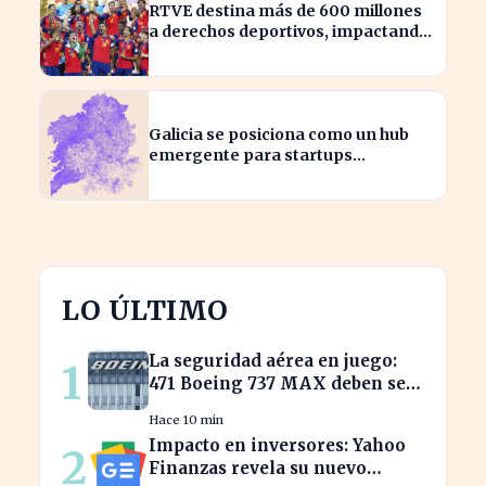
RTVE destina más de 600 millones
a derechos deportivos, impactando
la programación futura
Galicia se posiciona como un hub
emergente para startups
tecnológicas españolas
LO ÚLTIMO
La seguridad aérea en juego:
1
471 Boeing 737 MAX deben ser
inspeccionados urgentemente
Hace 10 min
Impacto en inversores: Yahoo
2
Finanzas revela su nuevo