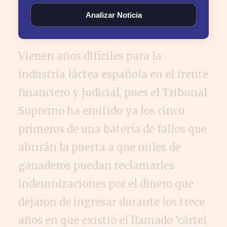
Analizar Noticia
Vienen años difíciles para la
industria láctea española en el frente
financiero y judicial, pues el Tribunal
Supremo ha emitido ya los cinco
primeros de una batería de fallos que
abrirán la puerta a que miles de
ganaderos puedan reclamarles
indemnizaciones por el dinero que
dejaron de ingresar durante los trece
años en que existió el llamado 'cártel