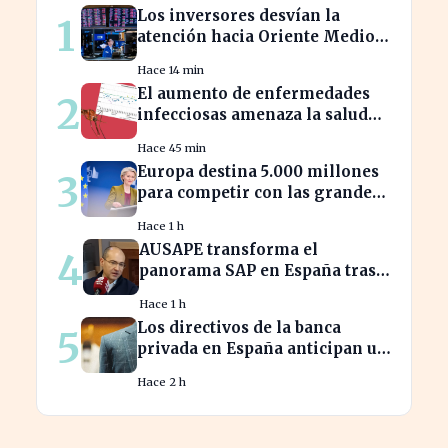
Los inversores desvían la
1
atención hacia Oriente Medio
mientras Wall Street se
Hace 14 min
desploma
El aumento de enfermedades
2
infecciosas amenaza la salud
pública por el cambio climático
Hace 45 min
Europa destina 5.000 millones
3
para competir con las grandes
tecnológicas de EE.UU.
Hace 1 h
AUSAPE transforma el
4
panorama SAP en España tras
tres décadas de innovación
Hace 1 h
Los directivos de la banca
5
privada en España anticipan un
crecimiento del 15% en
Hace 2 h
beneficios