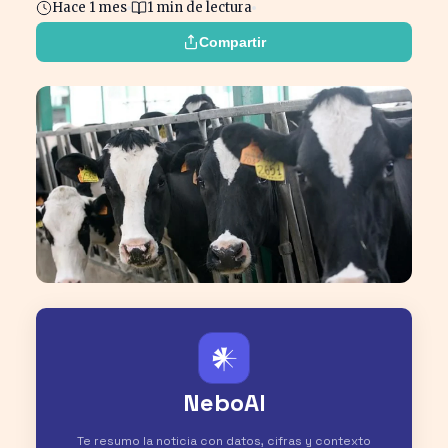
Hace 1 mes
1 min de lectura
Compartir
𒀭
NeboAI
Te resumo la noticia con datos, cifras y contexto