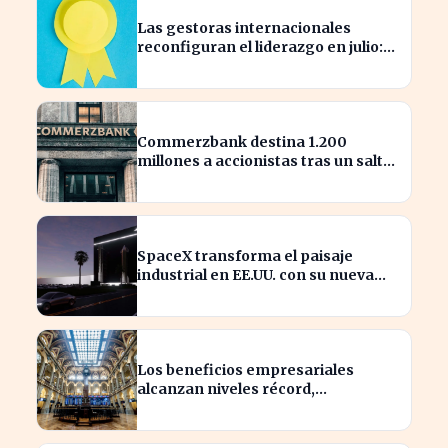
Las gestoras internacionales
reconfiguran el liderazgo en julio:
¿quiénes son los nuevos
nombrados?
Commerzbank destina 1.200
millones a accionistas tras un salto
del 94% en beneficios
SpaceX transforma el paisaje
industrial en EE.UU. con su nueva
megaestructura de 24 zonas
Los beneficios empresariales
alcanzan niveles récord,
impulsando la inversión en el
sector