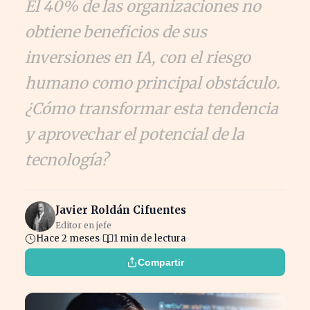
El 40% de las organizaciones no
obtiene beneficios de sus
inversiones en IA, con el riesgo
humano como principal obstáculo.
¿Cómo transformar esta tendencia
y aprovechar el potencial de la
tecnología?
Javier Roldán Cifuentes
Editor en jefe
Hace 2 meses
1 min de lectura
Compartir