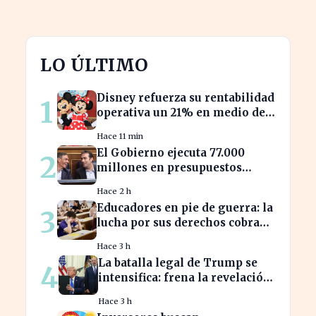
LO ÚLTIMO
Disney refuerza su rentabilidad
1
operativa un 21% en medio de
caídas en BPA
Hace 11 min
El Gobierno ejecuta 77.000
2
millones en presupuestos
prorrogados, desbordando el
Hace 2 h
año 2025
Educadores en pie de guerra: la
3
lucha por sus derechos cobra
fuerza hoy
Hace 3 h
La batalla legal de Trump se
4
intensifica: frena la revelación
de sus finanzas
Hace 3 h