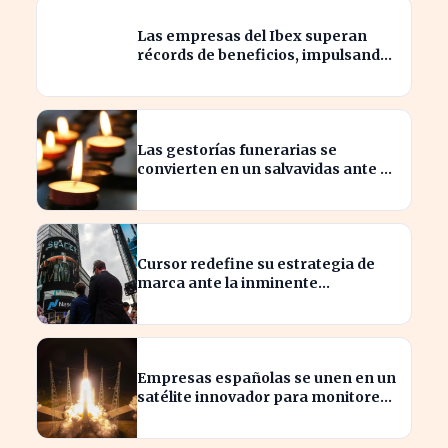
Las empresas del Ibex superan
récords de beneficios, impulsando
la economía española
Las gestorías funerarias se
convierten en un salvavidas ante el
complicado proceso administrativo
tras un fallecimiento.
Cursor redefine su estrategia de
marca ante la inminente
adquisición de SpaceX
Empresas españolas se unen en un
satélite innovador para monitorear
tormentas europeas