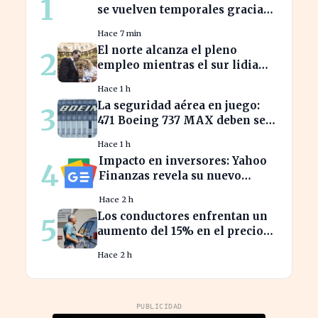
1
se vuelven temporales gracias
a España e Italia
Hace 7 min
El norte alcanza el pleno
2
empleo mientras el sur lidia
con tasas de paro alarmantes
Hace 1 h
La seguridad aérea en juego:
3
471 Boeing 737 MAX deben ser
inspeccionados urgentemente
Hace 1 h
Impacto en inversores: Yahoo
4
Finanzas revela su nuevo
calendario de divisiones de
Hace 2 h
acciones
Los conductores enfrentan un
5
aumento del 15% en el precio
de la gasolina desde marzo
Hace 2 h
PUBLICIDAD