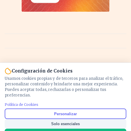
Configuración de Cookies
Usamos cookies propias y de terceros para analizar el tráfico,
personalizar contenido y brindarte una mejor experiencia.
Puedes aceptar todas, rechazarlas o personalizar tus
preferencias.
Política de Cookies
Noticias y análisis de economía, mercados,
Personalizar
inversión y política. Información actualizada
Solo esenciales
para entender lo que mueve tu dinero y tu