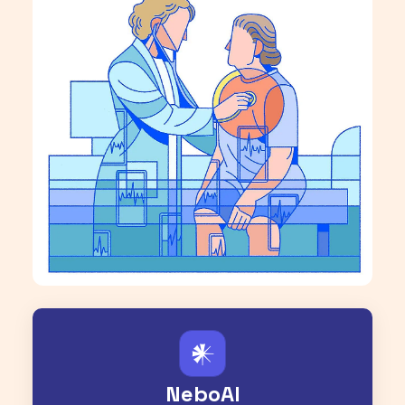
𒀭
NeboAI