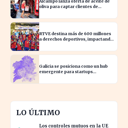
Alcampo lanza oferta de aceite de
oliva para captar clientes de
Carrefour este agosto
RTVE destina más de 600 millones
a derechos deportivos, impactando
la programación futura
Galicia se posiciona como un hub
emergente para startups
tecnológicas españolas
LO ÚLTIMO
Los controles mutuos en la UE