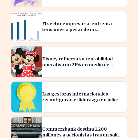
tecnológicas españolas
El sector empresarial enfrenta
tensiones a pesar de un
diagnóstico común en el semestre
Disney refuerza su rentabilidad
operativa un 21% en medio de
caídas en BPA
Las gestoras internacionales
reconfiguran el liderazgo en julio:
¿quiénes son los nuevos
nombrados?
Commerzbank destina 1.200
millones a accionistas tras un salto