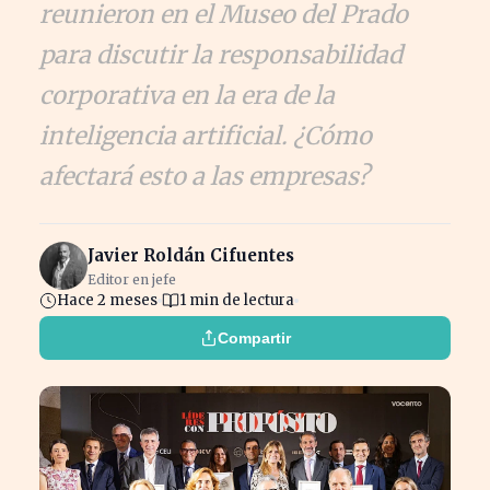
reunieron en el Museo del Prado
para discutir la responsabilidad
corporativa en la era de la
inteligencia artificial. ¿Cómo
afectará esto a las empresas?
Javier Roldán Cifuentes
Editor en jefe
Hace 2 meses
1 min de lectura
Compartir