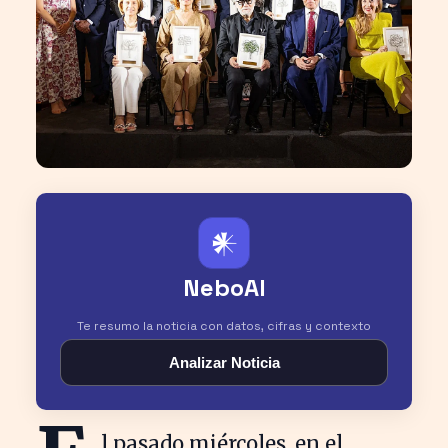
𒀭
NeboAI
Te resumo la noticia con datos, cifras y contexto
Analizar Noticia
l pasado miércoles, en el