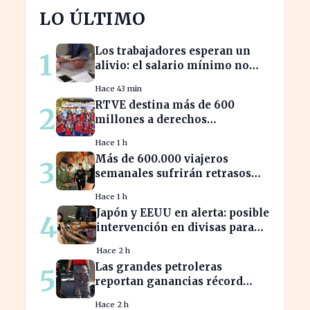
LO ÚLTIMO
Los trabajadores esperan un
1
alivio: el salario mínimo no
subirá más en 2023
Hace 43 min
RTVE destina más de 600
2
millones a derechos
deportivos, impactando la
Hace 1 h
programación futura
Más de 600.000 viajeros
3
semanales sufrirán retrasos
por controles entre España e
Hace 1 h
Italia
Japón y EEUU en alerta: posible
4
intervención en divisas para
frenar la volatilidad
Hace 2 h
Las grandes petroleras
5
reportan ganancias récord
gracias al estancamiento en
Hace 2 h