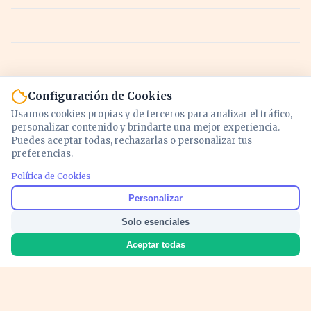
Configuración de Cookies
Usamos cookies propias y de terceros para analizar el tráfico,
personalizar contenido y brindarte una mejor experiencia.
Puedes aceptar todas, rechazarlas o personalizar tus
preferencias.
Política de Cookies
Noticias y análisis de economía, mercados,
Personalizar
inversión y política. Información actualizada
Solo esenciales
para entender lo que mueve tu dinero y tu
país.
Aceptar todas
Nosotros
Cookies