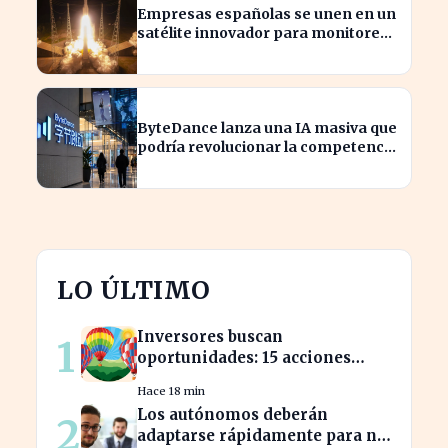
Empresas españolas se unen en un
satélite innovador para monitorear
tormentas europeas
ByteDance lanza una IA masiva que
podría revolucionar la competencia
en el sector
LO ÚLTIMO
Inversores buscan
1
oportunidades: 15 acciones
clave para aprovechar el auge
Hace 18 min
bursátil
Los autónomos deberán
2
adaptarse rápidamente para no