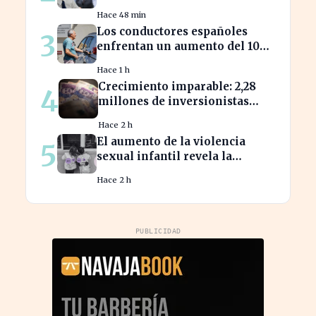
perder beneficios en sus
Hace 48 min
nóminas
Los conductores españoles
3
enfrentan un aumento del 10%
en los precios de gasolina
Hace 1 h
desde marzo
Crecimiento imparable: 2,28
4
millones de inversionistas
confían en fondos fiduciarios
Hace 2 h
de $123,7 billones
El aumento de la violencia
5
sexual infantil revela la
vulnerabilidad del hogar
Hace 2 h
familiar
PUBLICIDAD