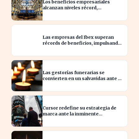
Los beneficios empresariales
alcanzan niveles récord,
impulsando la inversión en el
sector
Las empresas del Ibex superan
récords de beneficios, impulsando
la economía española
Las gestorías funerarias se
convierten en un salvavidas ante el
complicado proceso administrativo
tras un fallecimiento.
Cursor redefine su estrategia de
marca ante la inminente
adquisición de SpaceX