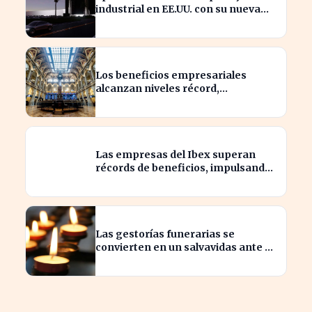
industrial en EE.UU. con su nueva
megaestructura de 24 zonas
Los beneficios empresariales
alcanzan niveles récord,
impulsando la inversión en el
sector
Las empresas del Ibex superan
récords de beneficios, impulsando
la economía española
Las gestorías funerarias se
convierten en un salvavidas ante el
complicado proceso administrativo
tras un fallecimiento.