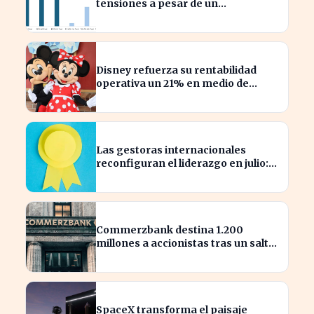
tensiones a pesar de un
diagnóstico común en el semestre
Disney refuerza su rentabilidad
operativa un 21% en medio de
caídas en BPA
Las gestoras internacionales
reconfiguran el liderazgo en julio:
¿quiénes son los nuevos
nombrados?
Commerzbank destina 1.200
millones a accionistas tras un salto
del 94% en beneficios
SpaceX transforma el paisaje