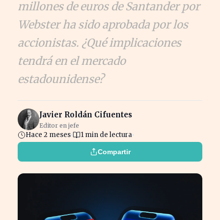
millones de euros de Santander por
Webster ha sido aprobada por los
accionistas. ¿Qué implicaciones
tendrá en el mercado
estadounidense?
Javier Roldán Cifuentes
Editor en jefe
Hace 2 meses
1 min de lectura
Compartir