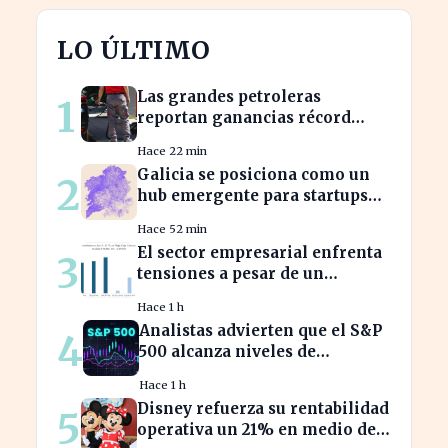
LO ÚLTIMO
Las grandes petroleras
1
reportan ganancias récord
gracias al estancamiento en
Hace 22 min
Irán
Galicia se posiciona como un
2
hub emergente para startups
tecnológicas españolas
Hace 52 min
El sector empresarial enfrenta
3
tensiones a pesar de un
diagnóstico común en el
Hace 1 h
semestre
Analistas advierten que el S&P
4
500 alcanza niveles de
sobrevaloración alarmantes
Hace 1 h
Disney refuerza su rentabilidad
5
operativa un 21% en medio de