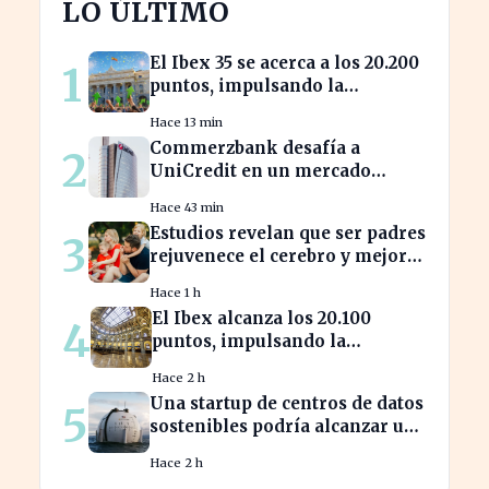
LO ÚLTIMO
El Ibex 35 se acerca a los 20.200
1
puntos, impulsando la
confianza del inversor
Hace 13 min
Commerzbank desafía a
2
UniCredit en un mercado
turbulento tras la ofensiva de
Hace 43 min
inversión
Estudios revelan que ser padres
3
rejuvenece el cerebro y mejora
la salud mental
Hace 1 h
El Ibex alcanza los 20.100
4
puntos, impulsando la
confianza en el mercado
Hace 2 h
español
Una startup de centros de datos
5
sostenibles podría alcanzar una
valoración de 2.000 millones
Hace 2 h