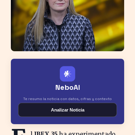
𒀭
NeboAI
Te resumo la noticia con datos, cifras y contexto
Analizar Noticia
l
IBEX 35
ha experimentado