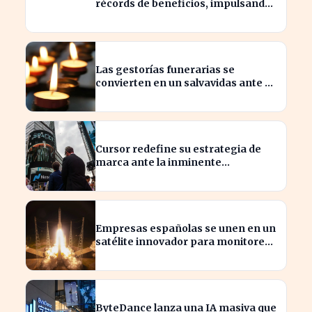
récords de beneficios, impulsando
la economía española
Las gestorías funerarias se
convierten en un salvavidas ante el
complicado proceso administrativo
tras un fallecimiento.
Cursor redefine su estrategia de
marca ante la inminente
adquisición de SpaceX
Empresas españolas se unen en un
satélite innovador para monitorear
tormentas europeas
ByteDance lanza una IA masiva que