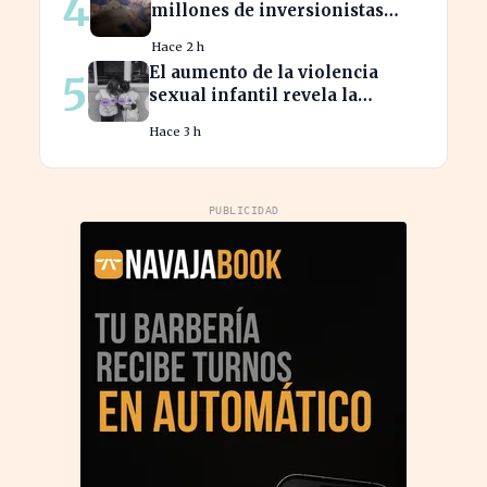
4
millones de inversionistas
confían en fondos fiduciarios
Hace 2 h
de $123,7 billones
El aumento de la violencia
5
sexual infantil revela la
vulnerabilidad del hogar
Hace 3 h
familiar
PUBLICIDAD