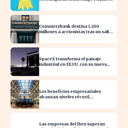
¿quiénes son los nuevos
nombrados?
Commerzbank destina 1.200
millones a accionistas tras un salto
del 94% en beneficios
SpaceX transforma el paisaje
industrial en EE.UU. con su nueva
megaestructura de 24 zonas
Los beneficios empresariales
alcanzan niveles récord,
impulsando la inversión en el
sector
Las empresas del Ibex superan