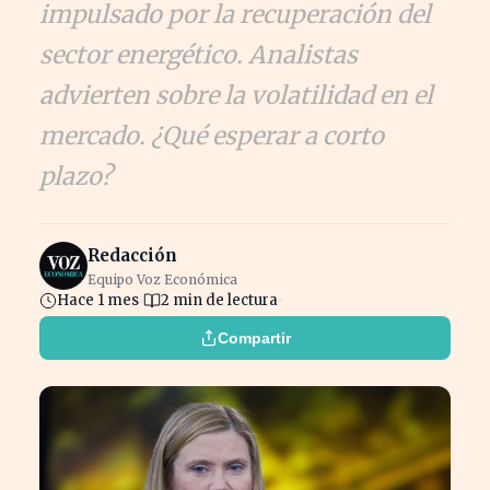
impulsado por la recuperación del
sector energético. Analistas
advierten sobre la volatilidad en el
mercado. ¿Qué esperar a corto
plazo?
Redacción
Equipo Voz Económica
Hace 1 mes
2 min de lectura
Compartir