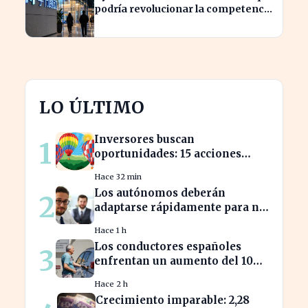
podría revolucionar la competencia
en el sector
LO ÚLTIMO
Inversores buscan
1
oportunidades: 15 acciones
clave para aprovechar el auge
Hace 32 min
bursátil
Los autónomos deberán
2
adaptarse rápidamente para no
perder beneficios en sus
Hace 1 h
nóminas
Los conductores españoles
3
enfrentan un aumento del 10%
en los precios de gasolina
Hace 2 h
desde marzo
Crecimiento imparable: 2,28