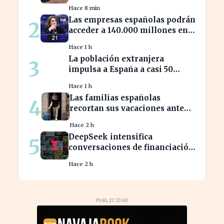
para la transición a Gemini en
Hace 8 min
sus dispositivos.
Las empresas españolas podrán
2
acceder a 140.000 millones en
ayudas para la transición
Hace 1 h
ecológica
La población extranjera
3
impulsa a España a casi 50
millones de habitantes en
Hace 1 h
cifras récord
Las familias españolas
4
recortan sus vacaciones ante
un poder adquisitivo en caída
Hace 2 h
libre
DeepSeek intensifica
5
conversaciones de financiación
y prevé aumento de precios en
Hace 2 h
sus modelos
PUBLICIDAD