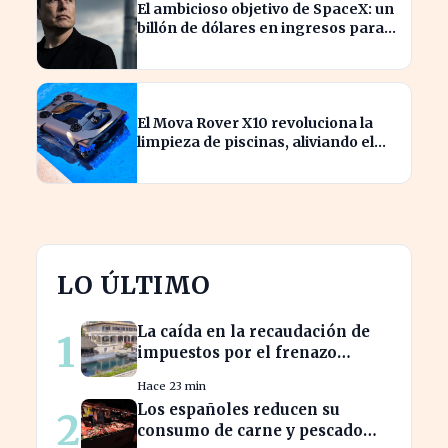
El ambicioso objetivo de SpaceX: un
billón de dólares en ingresos para
2030
El Mova Rover X10 revoluciona la
limpieza de piscinas, aliviando el
trabajo de los usuarios
LO ÚLTIMO
La caída en la recaudación de
1
impuestos por el frenazo
inmobiliario afecta el
Hace 23 min
presupuesto balear
Los españoles reducen su
2
consumo de carne y pescado