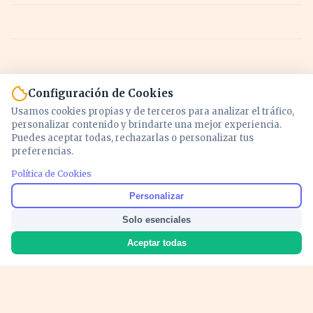
Configuración de Cookies
Usamos cookies propias y de terceros para analizar el tráfico,
personalizar contenido y brindarte una mejor experiencia.
Puedes aceptar todas, rechazarlas o personalizar tus
preferencias.
Política de Cookies
Noticias y análisis de economía, mercados,
Personalizar
inversión y política. Información actualizada
Solo esenciales
para entender lo que mueve tu dinero y tu
país.
Aceptar todas
Nosotros
Cookies