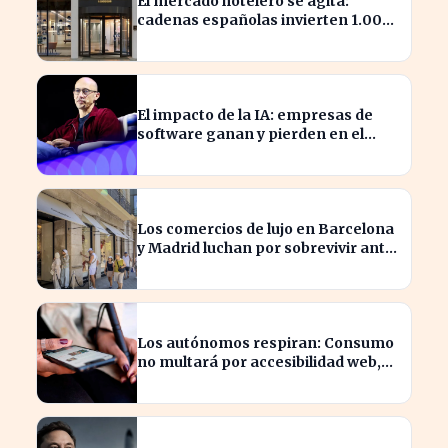
El mercado hotelero se agita:
cadenas españolas invierten 1.000
millones en adquisiciones
El impacto de la IA: empresas de
software ganan y pierden en el
mercado actual
Los comercios de lujo en Barcelona
y Madrid luchan por sobrevivir ante
la escasez de espacios
Los autónomos respiran: Consumo
no multará por accesibilidad web,
pero marketplaces lo imponen