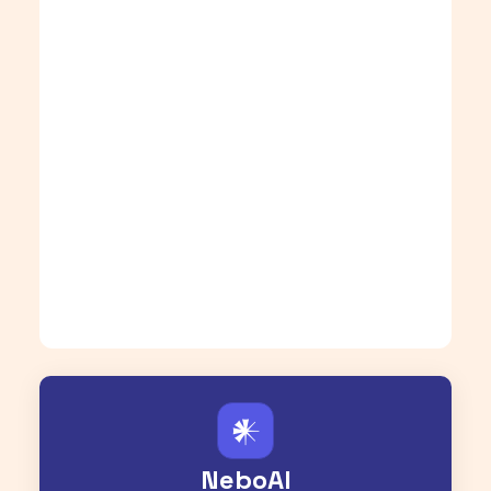
𒀭
NeboAI