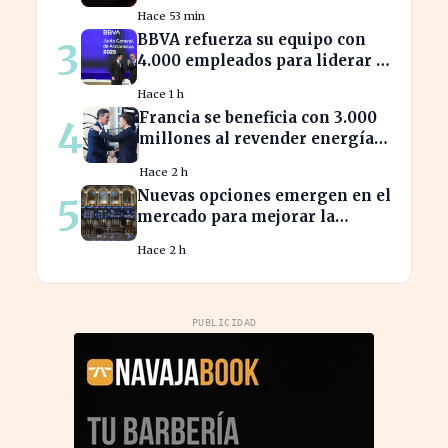
ante el aumento de precios
Hace 53 min
BBVA refuerza su equipo con
3
4.000 empleados para liderar la
era de la inteligencia artificial
Hace 1 h
Francia se beneficia con 3.000
4
millones al revender energía
renovable española a bajo coste
Hace 2 h
Nuevas opciones emergen en el
5
mercado para mejorar la
sostenibilidad empresarial
Hace 2 h
PUBLICIDAD