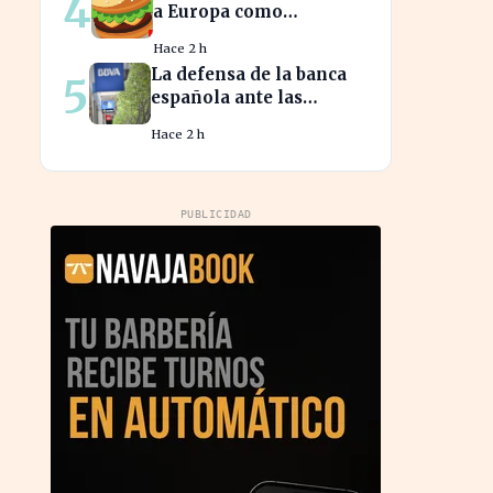
4
a Europa como
epicentro de la guerra
Hace 2 h
de la carne monetaria
La defensa de la banca
5
española ante las
críticas impacta la
Hace 2 h
confianza del
consumidor hipotecario
PUBLICIDAD