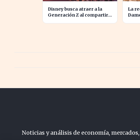
Disney busca atraer a la
La re
Generación Z al compartir
Dame
su catálogo en TikTok
de ár
revit
Noticias y análisis de economía, mercados,