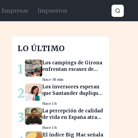
Empresas
Impuestos
LO ÚLTIMO
Los campings de Girona
1
enfrentan escasez de
personal y miran a
Hace 38 min
Latinoamérica para
Los inversores esperan
2
cubrirla
que Santander duplique
su dividendo en dos
Hace 1 h
años, según GVC Gaesco
La percepción de calidad
3
de vida en España atrae
a franceses, a pesar de
Hace 1 h
impuestos más altos
El índice Big Mac señala