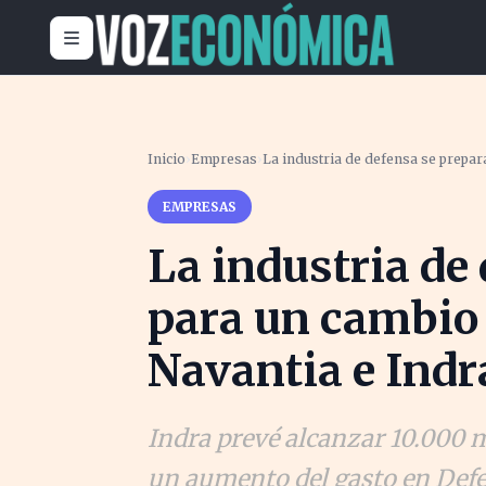
Inicio
›
Empresas
›
La industria de defensa se prepar
EMPRESAS
La industria de
para un cambio 
Navantia e Indra
Indra prevé alcanzar 10.000 
un aumento del gasto en Defen