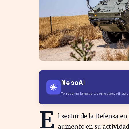
NeboAI
𒀭
Te resumo la noticia con datos, cifras 
E
l sector de la Defensa 
aumento en su actividad 