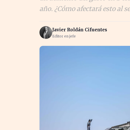
año. ¿Cómo afectará esto al s
Javier Roldán Cifuentes
Editor en jefe