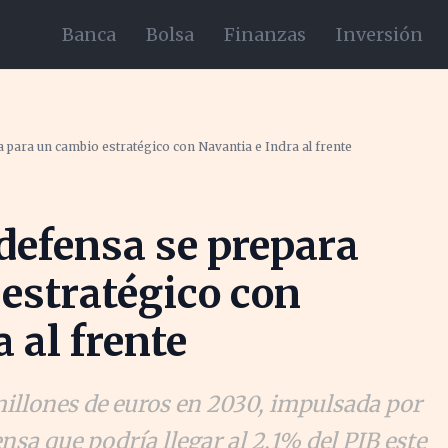
Banca
Bolsa
Finanzas
Inversión
a para un cambio estratégico con Navantia e Indra al frente
 defensa se prepara
estratégico con
 al frente
millones de euros en 2030, impulsada por
sa que podría llegar al 2,1% del PIB este