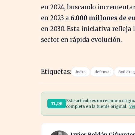
en 2024, buscando incrementar
en 2023 a
6.000 millones de e
en 2030. Esta iniciativa reflej
sector en rápida evolución.
Etiquetas:
indra
defensa
8x8 dra
Este artículo es un resumen origin
TL;DR
completa en la fuente original. ·
Ve
Javier Roldán Cifuente