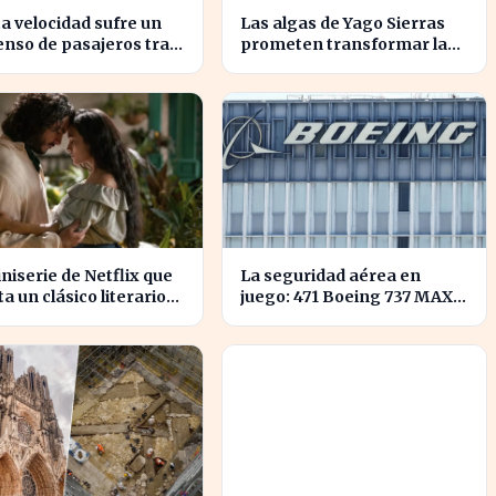
ta velocidad sufre un
Las algas de Yago Sierras
nso de pasajeros tras
prometen transformar la
isis de Adamuz
contaminación en recursos
sostenibles
niserie de Netflix que
La seguridad aérea en
a un clásico literario
juego: 471 Boeing 737 MAX
trena hoy, ¡no te la
deben ser inspeccionados
as!
urgentemente