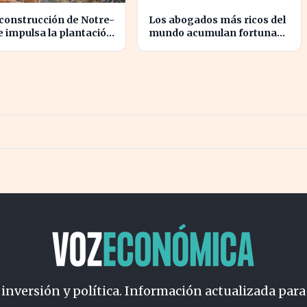
construcción de Notre-
Los abogados más ricos del
 impulsa la plantación
mundo acumulan fortunas
boles en París para
millonarias a costa de sus
alizar la ciudad
clientes
 inversión y política. Información actualizada para