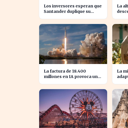
Los inversores esperan que
La al
Santander duplique su
desce
dividendo en dos años,
la cr
según GVC Gaesco
La factura de 18.400
La mi
millones en IA provoca un
adapt
desplome del 10% en
se es
SpaceX
pierd