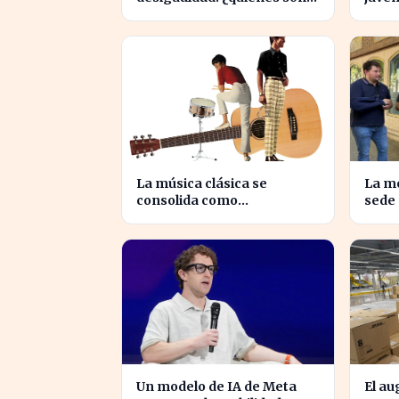
los nuevos millonarios en
jóven
España?
La música clásica se
La mo
consolida como
sede
herramienta para mejorar
revita
el ambiente laboral en
empr
empresas
Un modelo de IA de Meta
El a