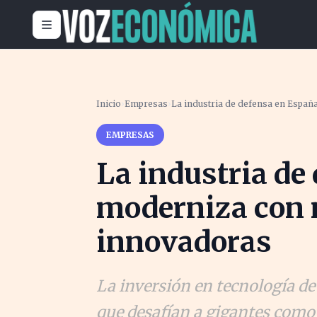
Inicio
›
Empresas
›
La industria de defensa en Españ
EMPRESAS
La industria de
moderniza con 
innovadoras
La inversión en tecnología de
que desafían a gigantes como