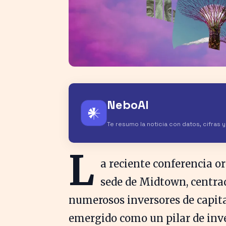
NeboAI
𒀭
Te resumo la noticia con datos, cifras 
L
a reciente conferencia 
sede de Midtown, centrad
numerosos inversores de capital
emergido como un pilar de inve