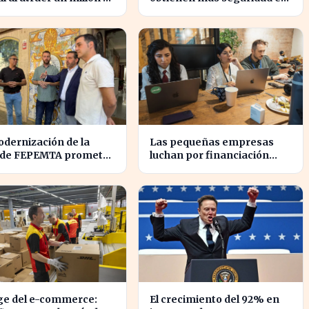
es con nuevas ofertas
sus ventas a la UE con
nuevos contratos
dernización de la
Las pequeñas empresas
 de FEPEMTA promete
luchan por financiación
lizar el tejido
mientras las grandes
esarial de Talavera
aprovechan la IA
uge del e-commerce:
El crecimiento del 92% en