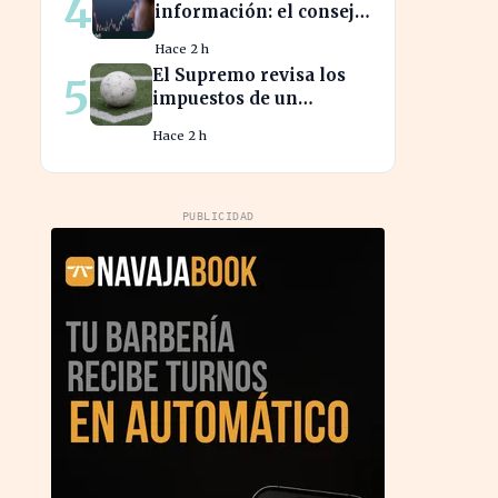
4
información: el consejo
de Juan Gómez Bada que
Hace 2 h
puede costar caro
El Supremo revisa los
5
impuestos de un
futbolista cedido,
Hace 2 h
afectando su patrimonio
en España
PUBLICIDAD