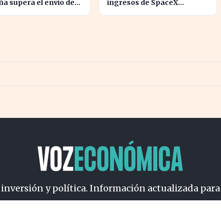
a supera el envío de
ingresos de SpaceX
s por paquetes
transforma el panorama
del sector aeroespacial
 inversión y política. Información actualizada para
osotros
Cookies
Privacidad
Términos
Política de Conteni