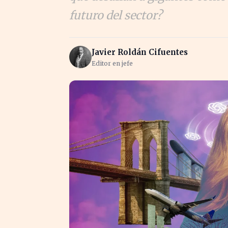
futuro del sector?
Javier Roldán Cifuentes
Editor en jefe