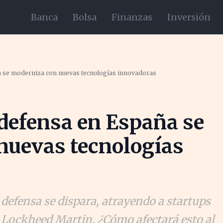
Banca
Bolsa
Finanzas
Inversión
a se moderniza con nuevas tecnologías innovadoras
 defensa en España se
nuevas tecnologías
 defensa se dispara, atrayendo a startups
 Lockheed Martin. ¿Cómo afectará esto al