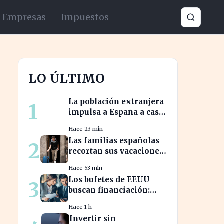
Empresas
Impuestos
LO ÚLTIMO
La población extranjera
1
impulsa a España a casi
50 millones de
Hace 23 min
habitantes en cifras
Las familias españolas
2
récord
recortan sus vacaciones
ante un poder
Hace 53 min
adquisitivo en caída
Los bufetes de EEUU
3
libre
buscan financiación:
¿una nueva era de
Hace 1 h
inversión en el sector
Invertir sin
legal?