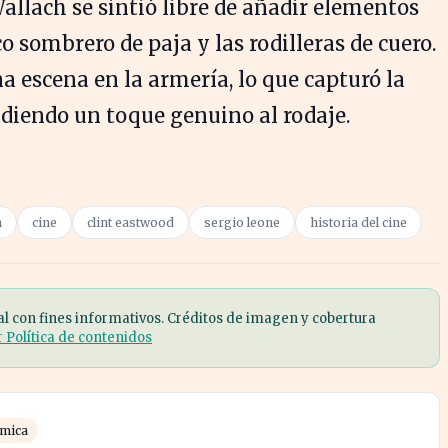
allach se sintió libre de añadir elementos
o sombrero de paja y las rodilleras de cuero.
escena en la armería, lo que capturó la
diendo un toque genuino al rodaje.
n
cine
clint eastwood
sergio leone
historia del cine
al con fines informativos. Créditos de imagen y cobertura
r Política de contenidos
ómica