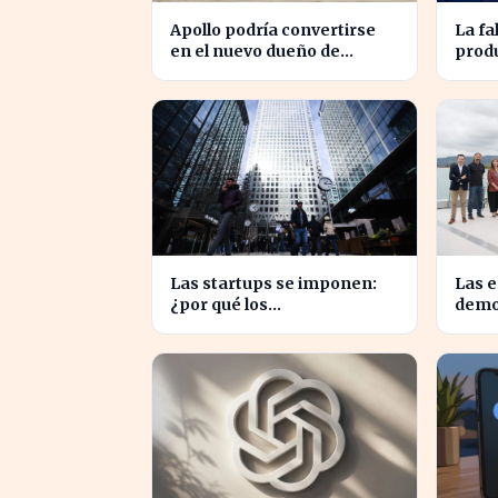
Apollo podría convertirse
La fa
en el nuevo dueño de
prod
EasyJet tras la retirada de
a los
Castlelake
Espa
Las startups se imponen:
Las 
¿por qué los
demo
emprendedores
con l
tradicionales quedan
evita
rezagados?