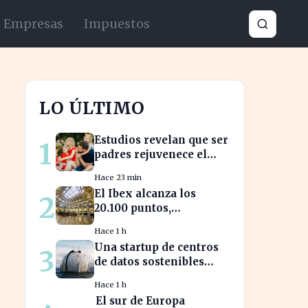
Empresas
Impuestos
LO ÚLTIMO
Estudios revelan que ser
1
padres rejuvenece el
cerebro y mejora la
Hace 23 min
salud mental
El Ibex alcanza los
2
20.100 puntos,
impulsando la confianza
Hace 1 h
en el mercado español
Una startup de centros
3
de datos sostenibles
podría alcanzar una
Hace 1 h
valoración de 2.000
El sur de Europa
millones