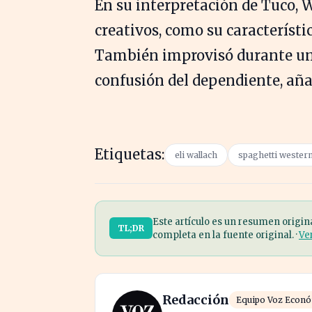
En su interpretación de Tuco, W
creativos, como su característic
También improvisó durante una 
confusión del dependiente, aña
Etiquetas:
eli wallach
spaghetti wester
Este artículo es un resumen origin
TL;DR
completa en la fuente original. ·
Ve
Redacción
Equipo Voz Econ