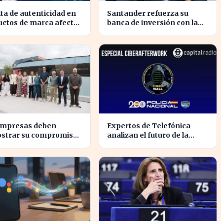
lta de autenticidad en
Santander refuerza su
uctos de marca afecta
banca de inversión con la
 consumidores en
llegada del CEO de UBS en
ña
Brasil
empresas deben
Expertos de Telefónica
strar su compromiso
analizan el futuro de la
a sostenibilidad para
identidad digital en un
r sanciones
mundo cibernético incierto