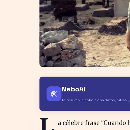
NeboAI
𒀭
Te resumo la noticia con datos, cifras 
L
a célebre frase "Cuando h