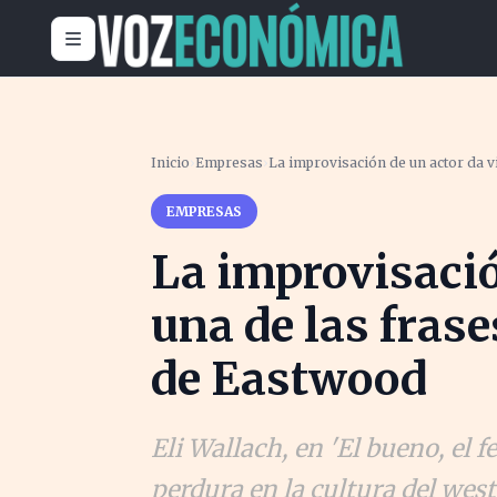
Inicio
›
Empresas
›
La improvisación de un actor da v
EMPRESAS
La improvisació
una de las frase
de Eastwood
Eli Wallach, en 'El bueno, el f
perdura en la cultura del west