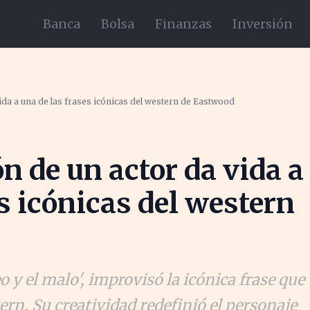
Banca
Bolsa
Finanzas
Inversión
ida a una de las frases icónicas del western de Eastwood
n de un actor da vida a
s icónicas del western
eo y el malo', improvisó la icónica frase que
ern. Su creatividad redefinió el personaje