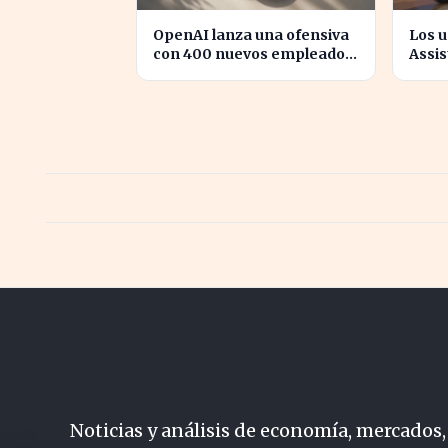
OpenAI lanza una ofensiva
Los u
con 400 nuevos empleados
Assi
para desafiar a Apple
para 
en su
Noticias y análisis de economía, mercados,