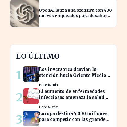
OpenAI lanza una ofensiva con 400
nuevos empleados para desafiar a
Apple
LO ÚLTIMO
Los inversores desvían la
1
atención hacia Oriente Medio
mientras Wall Street se
Hace 14 min
desploma
El aumento de enfermedades
2
infecciosas amenaza la salud
pública por el cambio climático
Hace 45 min
Europa destina 5.000 millones
3
para competir con las grandes
tecnológicas de EE.UU.