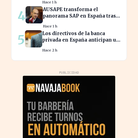
Hace 1 h
AUSAPE transforma el
4
panorama SAP en España tras
tres décadas de innovación
Hace 1 h
Los directivos de la banca
5
privada en España anticipan un
crecimiento del 15% en
Hace 2 h
beneficios
PUBLICIDAD