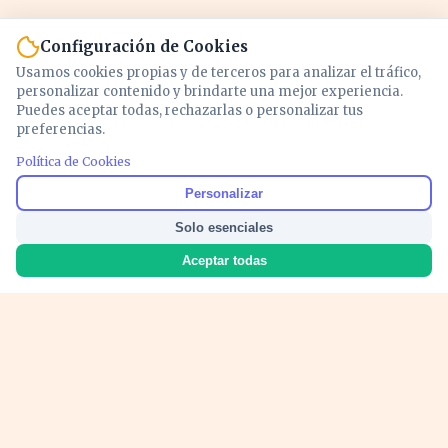
Configuración de Cookies
Usamos cookies propias y de terceros para analizar el tráfico,
personalizar contenido y brindarte una mejor experiencia.
Puedes aceptar todas, rechazarlas o personalizar tus
preferencias.
Política de Cookies
Noticias y análisis de economía, mercados,
Personalizar
inversión y política. Información actualizada
Solo esenciales
para entender lo que mueve tu dinero y tu
país.
Aceptar todas
Nosotros
Cookies
Privacidad
Términos
Política de Contenido