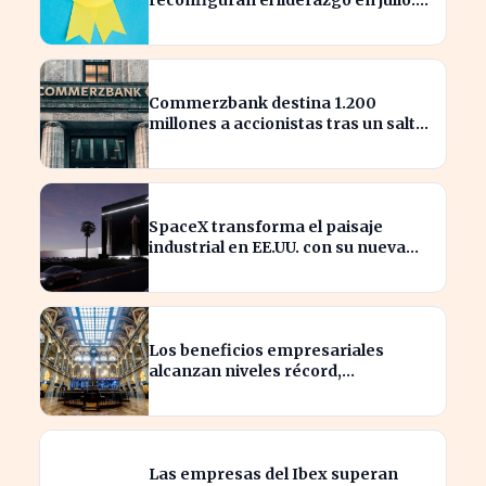
¿quiénes son los nuevos
nombrados?
Commerzbank destina 1.200
millones a accionistas tras un salto
del 94% en beneficios
SpaceX transforma el paisaje
industrial en EE.UU. con su nueva
megaestructura de 24 zonas
Los beneficios empresariales
alcanzan niveles récord,
impulsando la inversión en el
sector
Las empresas del Ibex superan