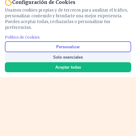
Configuración de Cookies
Usamos cookies propias y de terceros para analizar el tráfico,
personalizar contenido y brindarte una mejor experiencia.
Puedes aceptar todas, rechazarlas o personalizar tus
preferencias.
Política de Cookies
Noticias y análisis de economía, mercados,
Personalizar
inversión y política. Información actualizada
Solo esenciales
para entender lo que mueve tu dinero y tu
país.
Aceptar todas
Nosotros
Cookies
Privacidad
Términos
Política de Contenido
© 2026 VOZECONOMICA. Todos los derechos reservados.