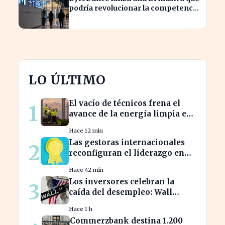
podría revolucionar la competencia
en el sector
LO ÚLTIMO
El vacío de técnicos frena el
1
avance de la energía limpia en
España y su futuro incierto
Hace 12 min
Las gestoras internacionales
2
reconfiguran el liderazgo en
julio: ¿quiénes son los nuevos
Hace 42 min
nombrados?
Los inversores celebran la
3
caída del desempleo: Wall
Street cierra en alza
Hace 1 h
Commerzbank destina 1.200