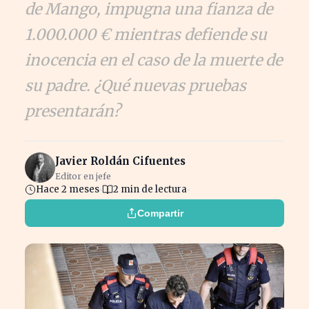
de Mango, impugna una fianza de
1.000.000 € mientras defiende su
inocencia en el caso de la muerte de
su padre. ¿Qué nuevas pruebas
presentarán?
Javier Roldán Cifuentes
Editor en jefe
Hace 2 meses
2 min de lectura
Compartir