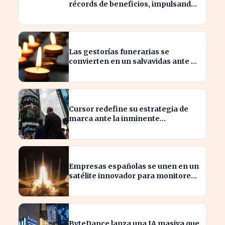
récords de beneficios, impulsando
la economía española
Las gestorías funerarias se
convierten en un salvavidas ante el
complicado proceso administrativo
tras un fallecimiento.
Cursor redefine su estrategia de
marca ante la inminente
adquisición de SpaceX
Empresas españolas se unen en un
satélite innovador para monitorear
tormentas europeas
ByteDance lanza una IA masiva que