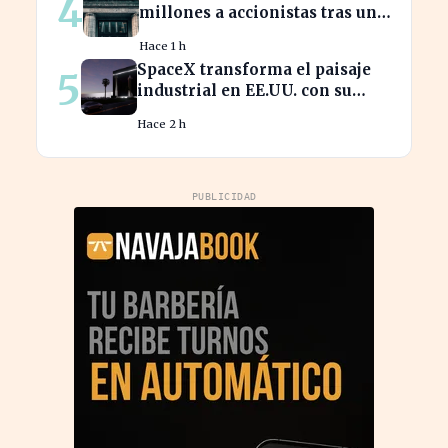
4
millones a accionistas tras un
salto del 94% en beneficios
Hace 1 h
SpaceX transforma el paisaje
5
industrial en EE.UU. con su
nueva megaestructura de 24
Hace 2 h
zonas
PUBLICIDAD