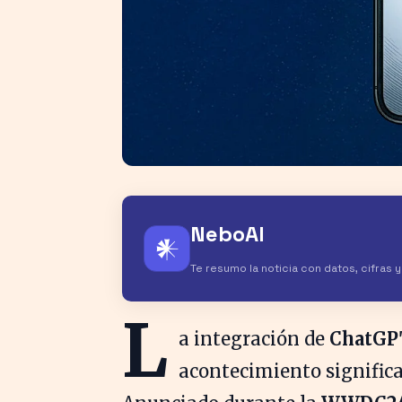
NeboAI
𒀭
Te resumo la noticia con datos, cifras 
L
a integración de
ChatGP
acontecimiento significat