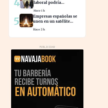
4
laboral podría
beneficiar a miles de
Hace 1 h
trabajadores en España
Empresas españolas se
5
este año.
unen en un satélite
innovador para
Hace 2 h
monitorear tormentas
europeas
PUBLICIDAD