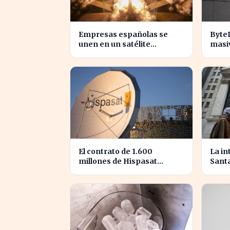
Empresas españolas se
Byte
unen en un satélite
masi
innovador para monitorear
revol
tormentas europeas
compe
El contrato de 1.600
La in
millones de Hispasat
Sant
impulsa la carrera espacial
prom
en Europa
secto
sema