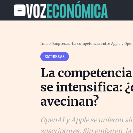
Inicio
›
Empresas
›
La competencia entre Apple y Open
EMPRESAS
La competencia
se intensifica: 
avecinan?
OpenAI y Apple se unieron si
suscriptores. Sin embargo, la