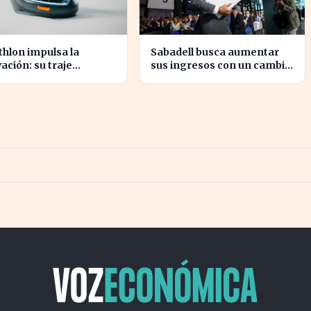
hlon impulsa la
Sabadell busca aumentar
ación: su traje
sus ingresos con un cambio
cial europeo promete
estratégico bajo Armengol
ucionar la industria