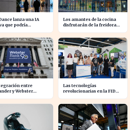
Dance lanza una IA
Los amantes de la cocina
va que podría
disfrutarán de la freidora
ucionar la
retro de Lidl por menos de
tencia en el sector
40 euros
tegración entre
Las tecnologías
ander y Webster
revolucionarias en la FIDMA
ete transformar el
prometen cambiar el futuro
r financiero en
empresarial en Asturias
nas