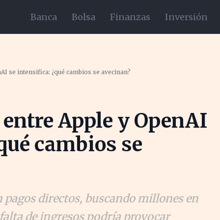
Banca
Bolsa
Finanzas
Inversión
AI se intensifica: ¿qué cambios se avecinan?
 entre Apple y OpenAI
¿qué cambios se
n pagos directos, buscando millones en
 falta de ingresos podría provocar