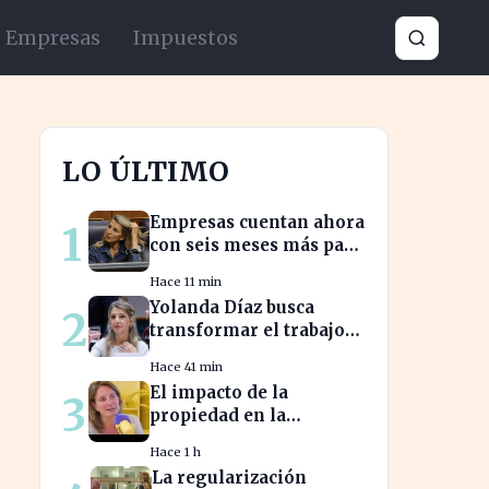
Empresas
Impuestos
LO ÚLTIMO
Empresas cuentan ahora
1
con seis meses más para
abordar la brecha
Hace 11 min
salarial sin
Yolanda Díaz busca
2
restricciones de
transformar el trabajo
confidencialidad
global con su propuesta
Hace 41 min
de derechos laborales
El impacto de la
3
propiedad en la
jubilación: expertos
Hace 1 h
advierten sobre su
La regularización
relevancia tras los 40