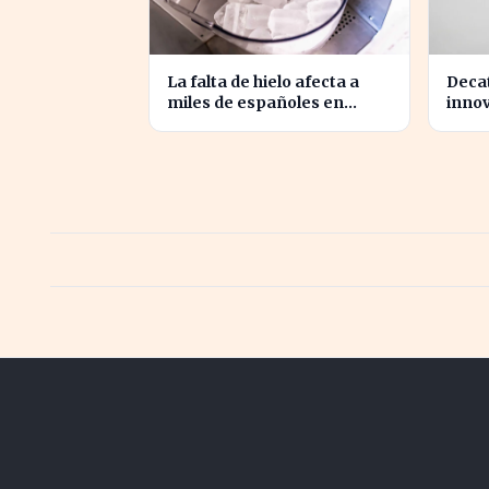
La falta de hielo afecta a
Decat
miles de españoles en
innov
plena ola de calor
espa
revol