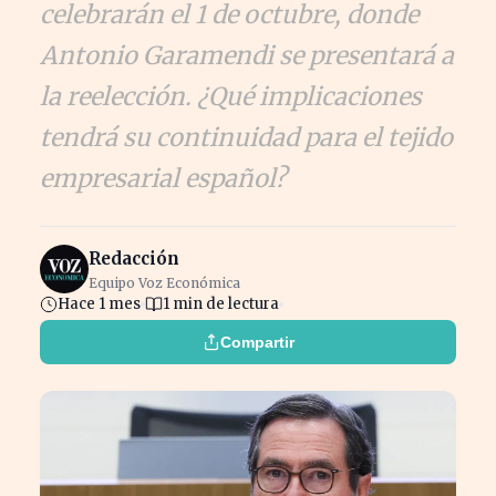
celebrarán el 1 de octubre, donde
Antonio Garamendi se presentará a
la reelección. ¿Qué implicaciones
tendrá su continuidad para el tejido
empresarial español?
Redacción
Equipo Voz Económica
Hace 1 mes
1 min de lectura
Compartir