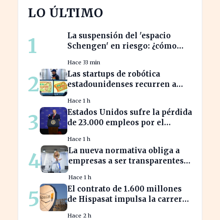
LO ÚLTIMO
La suspensión del 'espacio
1
Schengen' en riesgo: ¿cómo
afecta a los viajeros en Europa?
Hace 33 min
Las startups de robótica
2
estadounidenses recurren a
piezas chinas para reducir
Hace 1 h
costes
Estados Unidos sufre la pérdida
3
de 23.000 empleos por el
impacto de la guerra
Hace 1 h
La nueva normativa obliga a
4
empresas a ser transparentes
sobre salarios entre
Hace 1 h
trabajadores en puestos
El contrato de 1.600 millones
5
similares
de Hispasat impulsa la carrera
espacial en Europa
Hace 2 h