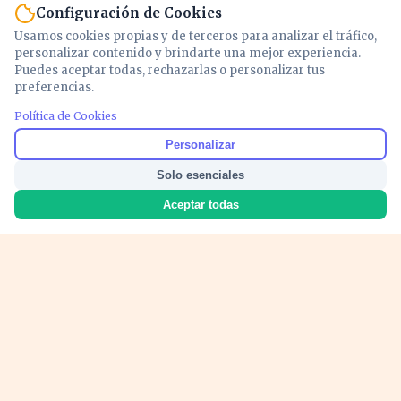
Configuración de Cookies
Usamos cookies propias y de terceros para analizar el tráfico,
personalizar contenido y brindarte una mejor experiencia.
Puedes aceptar todas, rechazarlas o personalizar tus
preferencias.
Política de Cookies
Noticias y análisis de economía, mercados,
Personalizar
inversión y política. Información actualizada
Solo esenciales
para entender lo que mueve tu dinero y tu
país.
Aceptar todas
Nosotros
Cookies
Privacidad
Términos
Política de Contenido
© 2026 VOZECONOMICA. Todos los derechos reservados.