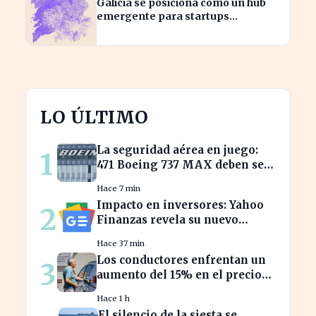
Galicia se posiciona como un hub
emergente para startups
tecnológicas españolas
LO ÚLTIMO
La seguridad aérea en juego:
1
471 Boeing 737 MAX deben ser
inspeccionados urgentemente
Hace 7 min
Impacto en inversores: Yahoo
2
Finanzas revela su nuevo
calendario de divisiones de
Hace 37 min
acciones
Los conductores enfrentan un
3
aumento del 15% en el precio
de la gasolina desde marzo
Hace 1 h
El silencio de la siesta se