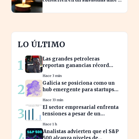
complicado proceso administrativo
tras un fallecimiento.
LO ÚLTIMO
Las grandes petroleras
1
reportan ganancias récord
gracias al estancamiento en
Hace 3 min
Irán
Galicia se posiciona como un
2
hub emergente para startups
tecnológicas españolas
Hace 33 min
El sector empresarial enfrenta
3
tensiones a pesar de un
diagnóstico común en el
Hace 1 h
semestre
Analistas advierten que el S&P
4
500 alcanza niveles de