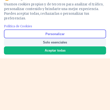
Usamos cookies propias y de terceros para analizar el tráfico,
personalizar contenido y brindarte una mejor experiencia.
Puedes aceptar todas, rechazarlas o personalizar tus
preferencias.
Política de Cookies
Noticias y análisis de economía, mercados,
Personalizar
inversión y política. Información actualizada
Solo esenciales
para entender lo que mueve tu dinero y tu
país.
Aceptar todas
Nosotros
Cookies
Privacidad
Términos
Política de Contenido
© 2026 VOZECONOMICA. Todos los derechos reservados.