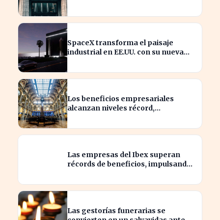
del 94% en beneficios
SpaceX transforma el paisaje
industrial en EE.UU. con su nueva
megaestructura de 24 zonas
Los beneficios empresariales
alcanzan niveles récord,
impulsando la inversión en el
sector
Las empresas del Ibex superan
récords de beneficios, impulsando
la economía española
Las gestorías funerarias se
convierten en un salvavidas ante el