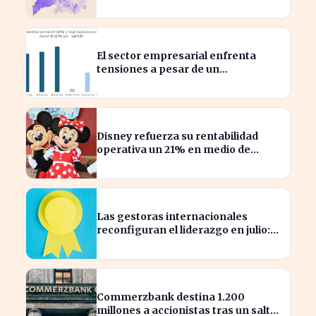
tecnológicas españolas
El sector empresarial enfrenta
tensiones a pesar de un
diagnóstico común en el semestre
Disney refuerza su rentabilidad
operativa un 21% en medio de
caídas en BPA
Las gestoras internacionales
reconfiguran el liderazgo en julio:
¿quiénes son los nuevos
nombrados?
Commerzbank destina 1.200
millones a accionistas tras un salto