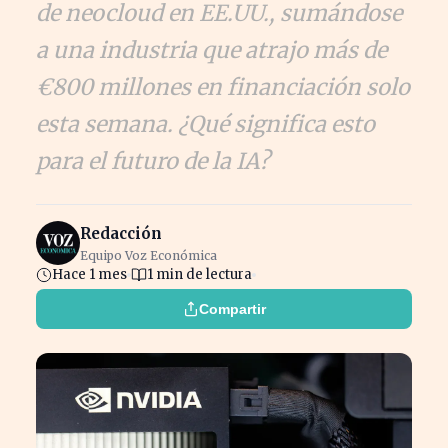
de neocloud en EE.UU., sumándose
a una industria que atrajo más de
€800 millones en financiación solo
esta semana. ¿Qué significa esto
para el futuro de la IA?
Redacción
Equipo Voz Económica
Hace 1 mes
1 min de lectura
Compartir