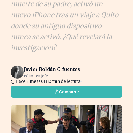
muerte de su padre, activó un
nuevo iPhone tras un viaje a Quito
donde su antiguo dispositivo
nunca se activó. ¿Qué revelará la
investigación?
Javier Roldán Cifuentes
Editor en jefe
Hace 2 meses
2 min de lectura
Compartir