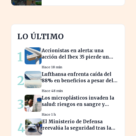
LO ÚLTIMO
Accionistas en alerta: una
1
acción del Ibex 35 pierde un
25% desde su pico máximo
Hace 18 min
Lufthansa enfrenta caída del
2
88% en beneficios a pesar del
aumento de pasajeros
Hace 48 min
Los microplásticos invaden la
3
salud: riesgos en sangre y
leche materna alertan a
Hace 1 h
expertos
El Ministerio de Defensa
4
reevalúa la seguridad tras la
alerta de la fábrica SAIC en