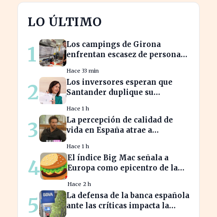
LO ÚLTIMO
Los campings de Girona
1
enfrentan escasez de personal
y miran a Latinoamérica para
Hace 33 min
cubrirla
Los inversores esperan que
2
Santander duplique su
dividendo en dos años, según
Hace 1 h
GVC Gaesco
La percepción de calidad de
3
vida en España atrae a
franceses, a pesar de impuestos
Hace 1 h
más altos
El índice Big Mac señala a
4
Europa como epicentro de la
guerra de la carne monetaria
Hace 2 h
La defensa de la banca española
5
ante las críticas impacta la
confianza del consumidor