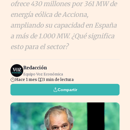
ofrece 430 millones por 361 MW de
energía eólica de Acciona,
ampliando su capacidad en España
a más de 1.000 MW. ¿Qué significa
esto para el sector?
Redacción
Equipo Voz Económica
Hace 1 mes
3 min de lectura
Compartir