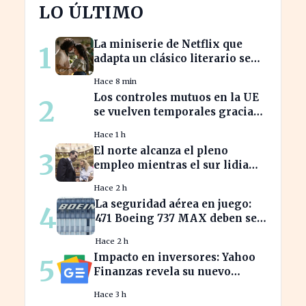
LO ÚLTIMO
La miniserie de Netflix que
1
adapta un clásico literario se
estrena hoy, ¡no te la pierdas!
Hace 8 min
Los controles mutuos en la UE
2
se vuelven temporales gracias
a España e Italia
Hace 1 h
El norte alcanza el pleno
3
empleo mientras el sur lidia
con tasas de paro alarmantes
Hace 2 h
La seguridad aérea en juego:
4
471 Boeing 737 MAX deben ser
inspeccionados urgentemente
Hace 2 h
Impacto en inversores: Yahoo
5
Finanzas revela su nuevo
calendario de divisiones de
Hace 3 h
acciones