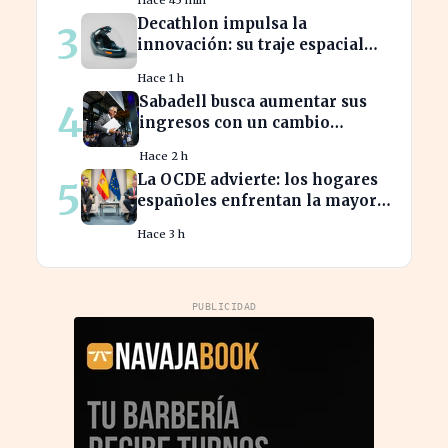
Hace 45 min
Decathlon impulsa la
3
innovación: su traje espacial
europeo promete revolucionar
Hace 1 h
la industria
Sabadell busca aumentar sus
4
ingresos con un cambio
estratégico bajo Armengol
Hace 2 h
La OCDE advierte: los hogares
5
españoles enfrentan la mayor
caída de ingresos en tres años
Hace 3 h
PUBLICIDAD