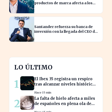
productos de marca afecta a los
consumidores en España
Santander refuerza su banca de
inversión con la llegada del CEO de
UBS en Brasil
LO ÚLTIMO
El Ibex 35 registra un respiro
1
tras alcanzar niveles históricos
en su cotización
Hace 15 min
La falta de hielo afecta a miles
2
de españoles en plena ola de
calor