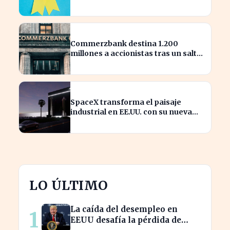
¿quiénes son los nuevos
nombrados?
Commerzbank destina 1.200
millones a accionistas tras un salto
del 94% en beneficios
SpaceX transforma el paisaje
industrial en EE.UU. con su nueva
megaestructura de 24 zonas
LO ÚLTIMO
La caída del desempleo en
1
EEUU desafía la pérdida de