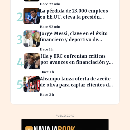
23.000 empleos en julio
Hace 22 min
La pérdida de 23.000 empleos
2
en EE.UU. eleva la presión
sobre la Fed para actuar
Hace 52 min
Jorge Messi, clave en el éxito
3
financiero y deportivo de
Lionel Messi en la actualidad
Hace 1 h
Illa y ERC enfrentan críticas
4
por avances en financiación y
estancamiento fiscal
Hace 1 h
Alcampo lanza oferta de aceite
5
de oliva para captar clientes de
Carrefour este agosto
Hace 2 h
PUBLICIDAD