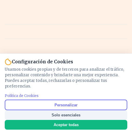
Configuración de Cookies
Usamos cookies propias y de terceros para analizar el tráfico,
personalizar contenido y brindarte una mejor experiencia.
Puedes aceptar todas, rechazarlas o personalizar tus
preferencias.
Política de Cookies
Noticias y análisis de economía, mercados,
Personalizar
inversión y política. Información actualizada
Solo esenciales
para entender lo que mueve tu dinero y tu
país.
Aceptar todas