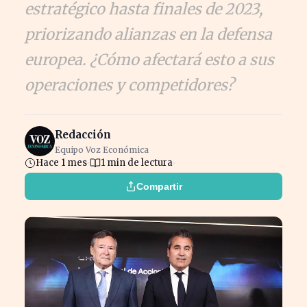
estratégico hasta finales de 2023,
priorizando alianzas en la defensa
europea. ¿Cómo afectará esto a sus
operaciones y competidores?
Redacción
Equipo Voz Económica
Hace 1 mes
1 min de lectura
Compartir