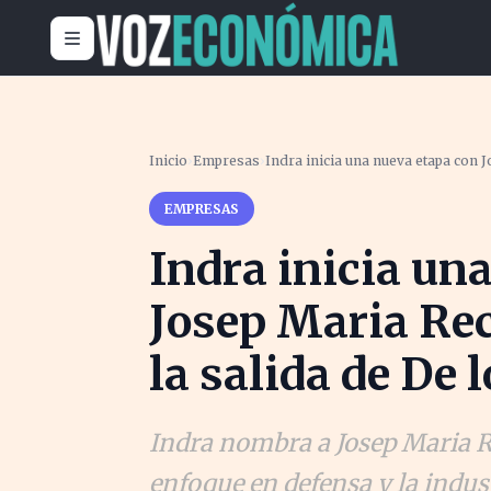
Inicio
›
Empresas
›
Indra inicia una nueva etapa con 
EMPRESAS
Indra inicia un
Josep Maria Re
la salida de De
Indra nombra a Josep Maria 
enfoque en defensa y la indus