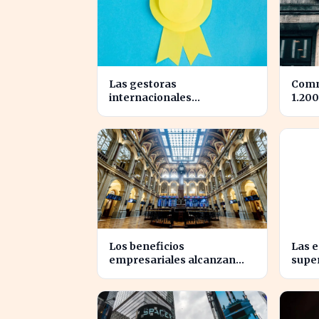
Las gestoras
Comm
internacionales
1.200
reconfiguran el liderazgo
tras 
en julio: ¿quiénes son los
benef
nuevos nombrados?
Los beneficios
Las 
empresariales alcanzan
supe
niveles récord, impulsando
benef
la inversión en el sector
econ