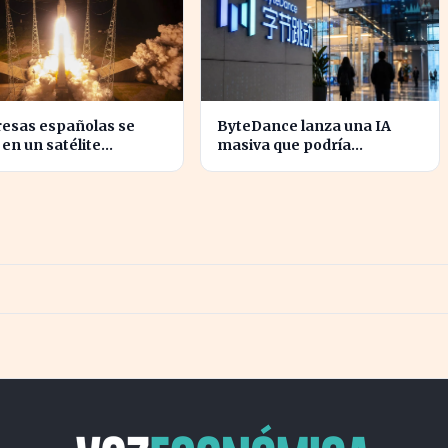
esas españolas se
ByteDance lanza una IA
en un satélite
masiva que podría
vador para monitorear
revolucionar la
entas europeas
competencia en el sector