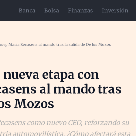
Banca
Bolsa
Finanzas
Inversión
Josep Maria Recasens al mando tras la salida de De los Mozos
a nueva etapa con
casens al mando tras
 los Mozos
Recasens como nuevo CEO, reforzando su
tria automovilística. ¿Cómo afectará esta