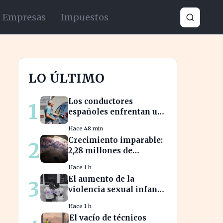
Empresas
Impuestos
LO ÚLTIMO
Los conductores
1
españoles enfrentan un
aumento del 10% en los
Hace 48 min
precios de gasolina
Crecimiento imparable:
2
desde marzo
2,28 millones de
inversionistas confían
Hace 1 h
en fondos fiduciarios de
El aumento de la
3
$123,7 billones
violencia sexual infantil
revela la vulnerabilidad
Hace 1 h
del hogar familiar
El vacío de técnicos