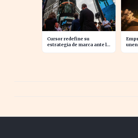
Cursor redefine su
Empr
estrategia de marca ante la
unen 
inminente adquisición de
inno
SpaceX
torm