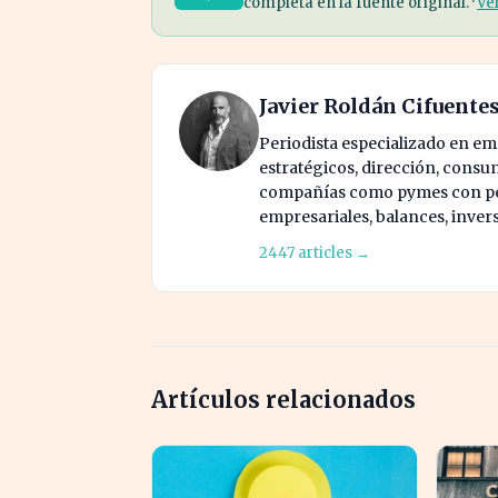
completa en la fuente original. ·
Ve
Javier Roldán Cifuente
Periodista especializado en e
estratégicos, dirección, consu
compañías como pymes con pes
empresariales, balances, inver
2447 articles →
Artículos relacionados