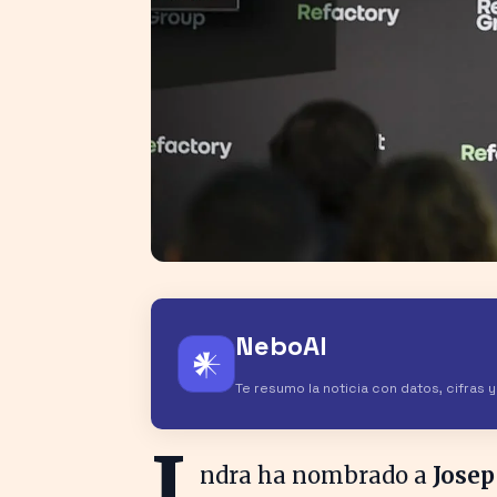
NeboAI
𒀭
Te resumo la noticia con datos, cifras 
I
ndra ha nombrado a
Josep