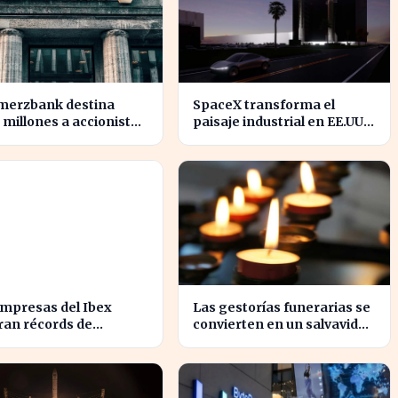
erzbank destina
SpaceX transforma el
 millones a accionistas
paisaje industrial en EE.UU.
un salto del 94% en
con su nueva
icios
megaestructura de 24
zonas
empresas del Ibex
Las gestorías funerarias se
ran récords de
convierten en un salvavidas
icios, impulsando la
ante el complicado proceso
omía española
administrativo tras un
fallecimiento.