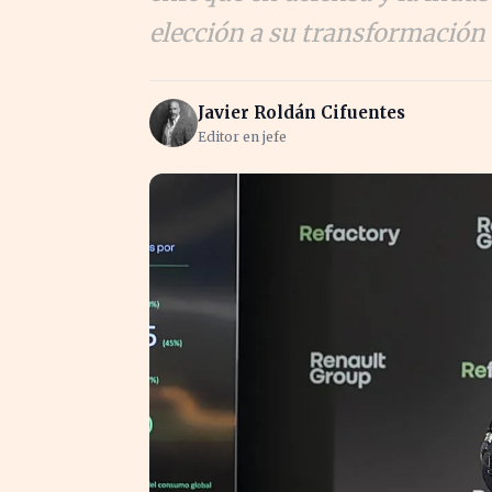
elección a su transformación 
Javier Roldán Cifuentes
Editor en jefe