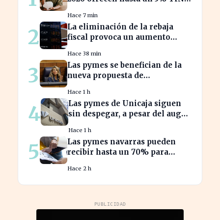
¿estás aprovechando tu dinero?
Hace 7 min
La eliminación de la rebaja
2
fiscal provoca un aumento
récord en los precios de
Hace 38 min
carburante este verano
Las pymes se benefician de la
3
nueva propuesta de
transparencia salarial de Díaz
Hace 1 h
Las pymes de Unicaja siguen
4
sin despegar, a pesar del auge
en la banca empresarial
Hace 1 h
Las pymes navarras pueden
5
recibir hasta un 70% para
innovar en sus productos y
Hace 2 h
procesos
PUBLICIDAD