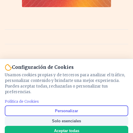
Configuración de Cookies
Usamos cookies propias y de terceros para analizar el tráfico,
personalizar contenido y brindarte una mejor experiencia.
Puedes aceptar todas, rechazarlas o personalizar tus
preferencias.
Política de Cookies
Noticias y análisis de economía, mercados,
Personalizar
inversión y política. Información actualizada
Solo esenciales
para entender lo que mueve tu dinero y tu
país.
Aceptar todas