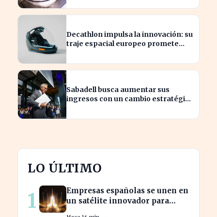
Decathlon impulsa la innovación: su
traje espacial europeo promete
revolucionar la industria
Sabadell busca aumentar sus
ingresos con un cambio estratégico
bajo Armengol
LO ÚLTIMO
Empresas españolas se unen en
1
un satélite innovador para
monitorear tormentas
Hace 16 min