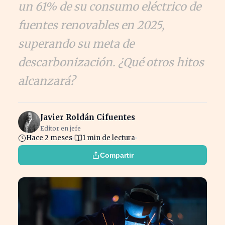
un 61% de su consumo eléctrico de
fuentes renovables en 2025,
superando su meta de
descarbonización. ¿Qué otros hitos
alcanzará?
Javier Roldán Cifuentes
Editor en jefe
Hace 2 meses
1 min de lectura
Compartir