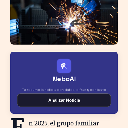
𒀭
NeboAI
Te resumo la noticia con datos, cifras y contexto
Analizar Noticia
E
n 2025, el grupo familiar