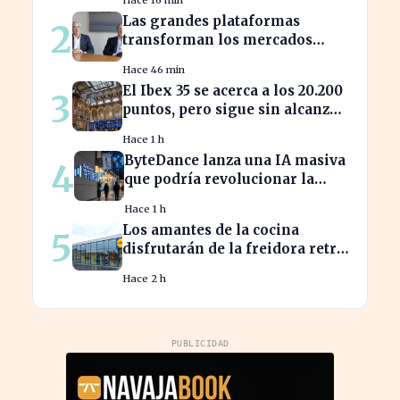
europeas
Las grandes plataformas
2
transforman los mercados
privados y redefinen la
Hace 46 min
competencia
El Ibex 35 se acerca a los 20.200
3
puntos, pero sigue sin alcanzar
máximos históricos
Hace 1 h
ByteDance lanza una IA masiva
4
que podría revolucionar la
competencia en el sector
Hace 1 h
Los amantes de la cocina
5
disfrutarán de la freidora retro
de Lidl por menos de 40 euros
Hace 2 h
PUBLICIDAD