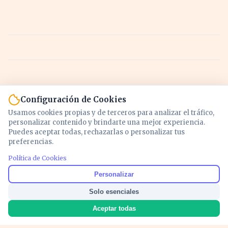
Configuración de Cookies
Usamos cookies propias y de terceros para analizar el tráfico,
personalizar contenido y brindarte una mejor experiencia.
Puedes aceptar todas, rechazarlas o personalizar tus
preferencias.
Política de Cookies
Noticias y análisis de economía, mercados,
Personalizar
inversión y política. Información actualizada
Solo esenciales
para entender lo que mueve tu dinero y tu
país.
Aceptar todas