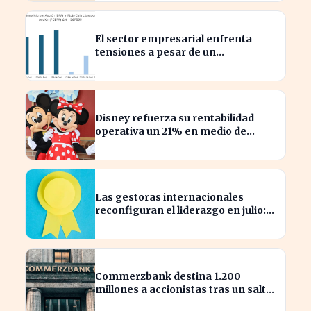
El sector empresarial enfrenta
tensiones a pesar de un
diagnóstico común en el semestre
Disney refuerza su rentabilidad
operativa un 21% en medio de
caídas en BPA
Las gestoras internacionales
reconfiguran el liderazgo en julio:
¿quiénes son los nuevos
nombrados?
Commerzbank destina 1.200
millones a accionistas tras un salto
del 94% en beneficios