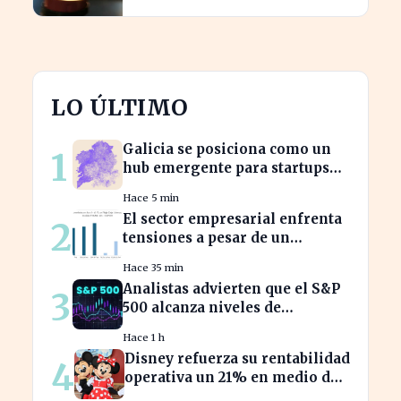
tras un fallecimiento.
LO ÚLTIMO
Galicia se posiciona como un
1
hub emergente para startups
tecnológicas españolas
Hace 5 min
El sector empresarial enfrenta
2
tensiones a pesar de un
diagnóstico común en el
Hace 35 min
semestre
Analistas advierten que el S&P
3
500 alcanza niveles de
sobrevaloración alarmantes
Hace 1 h
Disney refuerza su rentabilidad
4
operativa un 21% en medio de
caídas en BPA