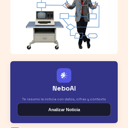
𒀭
NeboAI
Te resumo la noticia con datos, cifras y contexto
Analizar Noticia