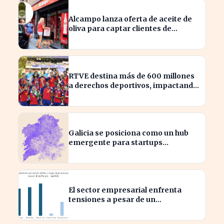
Alcampo lanza oferta de aceite de
oliva para captar clientes de
Carrefour este agosto
RTVE destina más de 600 millones
a derechos deportivos, impactando
la programación futura
Galicia se posiciona como un hub
emergente para startups
tecnológicas españolas
El sector empresarial enfrenta
tensiones a pesar de un
diagnóstico común en el semestre