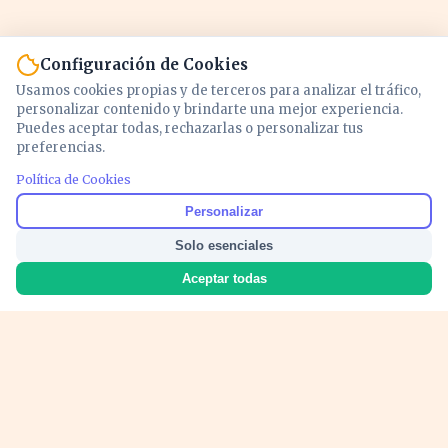
Configuración de Cookies
Usamos cookies propias y de terceros para analizar el tráfico,
personalizar contenido y brindarte una mejor experiencia.
Puedes aceptar todas, rechazarlas o personalizar tus
preferencias.
Política de Cookies
Noticias y análisis de economía, mercados,
Personalizar
inversión y política. Información actualizada
Solo esenciales
para entender lo que mueve tu dinero y tu
país.
Aceptar todas
Nosotros
Cookies
Privacidad
Términos
Política de Contenido