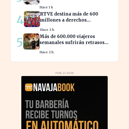
subirá más en 2023
Hace 1 h
RTVE destina más de 600
4
millones a derechos
deportivos, impactando la
Hace 2 h
programación futura
Más de 600.000 viajeros
5
semanales sufrirán retrasos
por controles entre España e
Hace 2 h
Italia
PUBLICIDAD