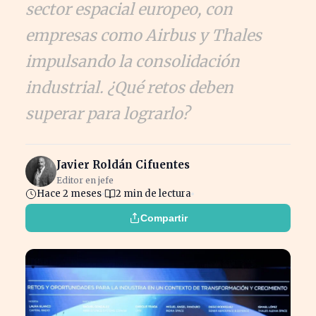
sector espacial europeo, con
empresas como Airbus y Thales
impulsando la consolidación
industrial. ¿Qué retos deben
superar para lograrlo?
Javier Roldán Cifuentes
Editor en jefe
Hace 2 meses
2 min de lectura
Compartir