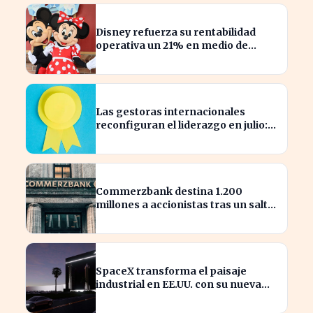
Disney refuerza su rentabilidad
operativa un 21% en medio de
caídas en BPA
Las gestoras internacionales
reconfiguran el liderazgo en julio:
¿quiénes son los nuevos
nombrados?
Commerzbank destina 1.200
millones a accionistas tras un salto
del 94% en beneficios
SpaceX transforma el paisaje
industrial en EE.UU. con su nueva
megaestructura de 24 zonas