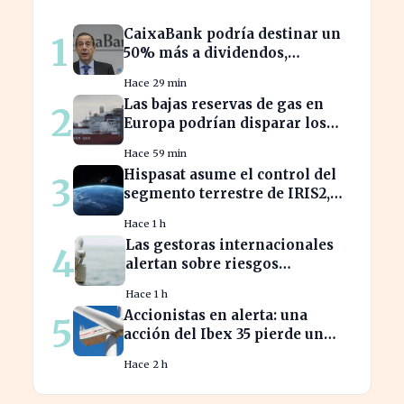
CaixaBank podría destinar un
1
50% más a dividendos,
beneficiando a millones de
Hace 29 min
accionistas
Las bajas reservas de gas en
2
Europa podrían disparar los
precios este otoño
Hace 59 min
Hispasat asume el control del
3
segmento terrestre de IRIS2,
clave en la conectividad
Hace 1 h
europea
Las gestoras internacionales
4
alertan sobre riesgos
económicos en 2026 para
Hace 1 h
inversores.
Accionistas en alerta: una
5
acción del Ibex 35 pierde un
25% desde su pico máximo
Hace 2 h