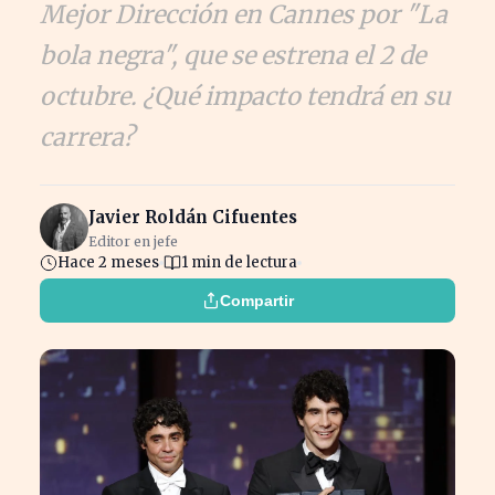
Mejor Dirección en Cannes por "La
bola negra", que se estrena el 2 de
octubre. ¿Qué impacto tendrá en su
carrera?
Javier Roldán Cifuentes
Editor en jefe
Hace 2 meses
1 min de lectura
Compartir